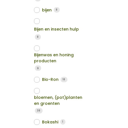
bijen
8
Bijen en insecten hulp
8
Bijenwas en honing
producten
9
Bio-Ron
18
bloemen, (pot)planten
en groenten
38
Bokashi
1