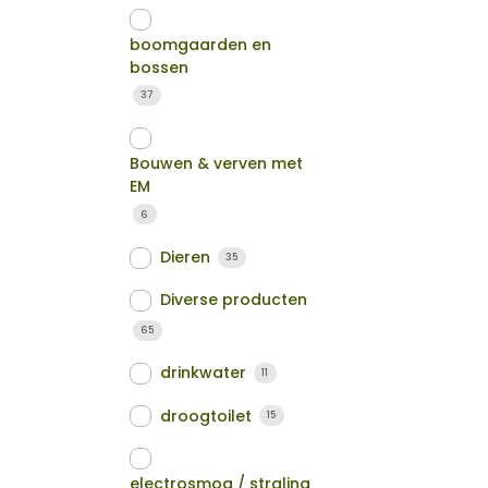
boomgaarden en
bossen
37
Bouwen & verven met
EM
6
Dieren
35
Diverse producten
65
drinkwater
11
droogtoilet
15
electrosmog / straling