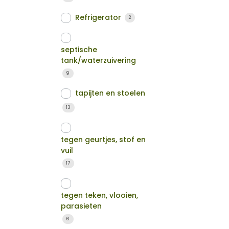
Refrigerator
2
septische
tank/waterzuivering
9
tapijten en stoelen
13
tegen geurtjes, stof en
vuil
17
tegen teken, vlooien,
parasieten
6