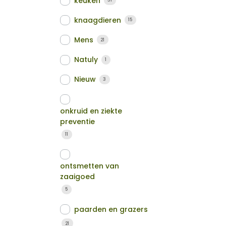
keuken
31
knaagdieren
15
Mens
21
Natuly
1
Nieuw
3
onkruid en ziekte
preventie
11
ontsmetten van
zaaigoed
5
paarden en grazers
21