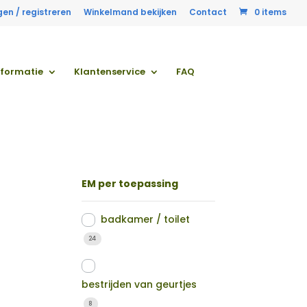
gen / registreren
Winkelmand bekijken
Contact
0 items
nformatie
Klantenservice
FAQ
EM per toepassing
badkamer / toilet
24
bestrijden van geurtjes
8