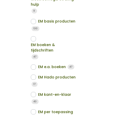
hulp
11
EM basis producten
130
EM boeken &
tijdschriften
47
EM e.a. boeken
47
EM Hado producten
17
EM kant-en-klaar
43
EM per toepassing