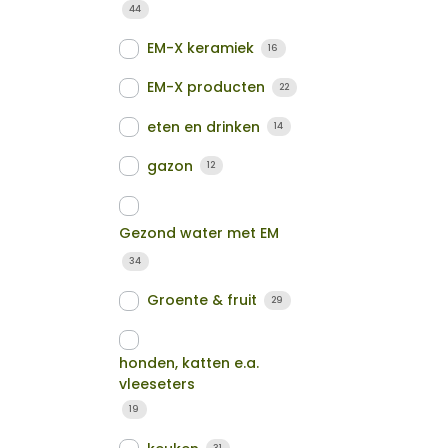
44
EM-X keramiek
16
EM-X producten
22
eten en drinken
14
gazon
12
Gezond water met EM
34
Groente & fruit
29
honden, katten e.a.
vleeseters
19