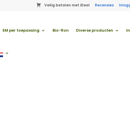
Veilig betalen met iDeal
Recensies
Inlog
EM per toepassing
Bio-Ron
Diverse producten
I