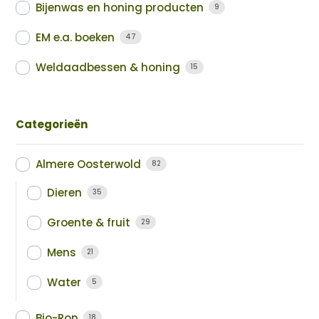
Bijenwas en honing producten
9
EM e.a. boeken
47
Weldaadbessen & honing
15
Categorieën
Almere Oosterwold
82
Dieren
35
Groente & fruit
29
Mens
21
Water
5
Bio-Ron
18