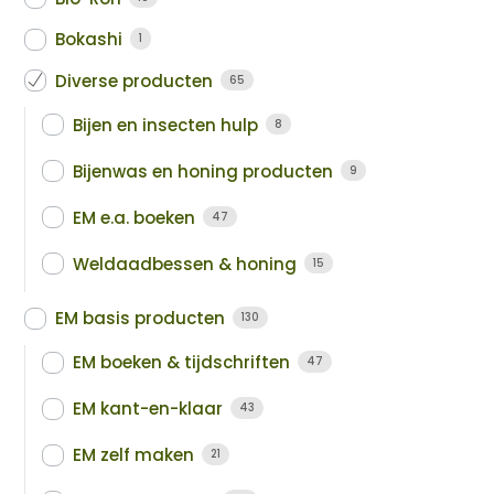
Bokashi
1
Diverse producten
65
Bijen en insecten hulp
8
Bijenwas en honing producten
9
EM e.a. boeken
47
Weldaadbessen & honing
15
EM basis producten
130
EM boeken & tijdschriften
47
EM kant-en-klaar
43
EM zelf maken
21