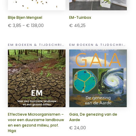
Blije Bijen Mengsel
EM-Tuinbox
Prijsklasse:
€
3,85
-
€
138,00
€
46,25
€ 3,85
tot
EM BOEKEN & TIJDSCHRIFTEN
EM BOEKEN & TIJDSCHRIFTEN
€ 138,00
Effectieve Microorganismen –
Gaia, De genezing van de
voor een duurzame landbouw
Aarde
en een gezond milieu, prof.
€
24,00
Higa