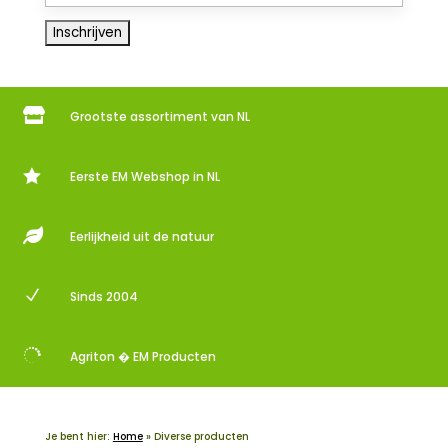

Grootste assortiment van NL

Eerste EM Webshop in NL

Eerlijkheid uit de natuur
N
Sinds 2004

Agriton � EM Producten
Je bent hier:
Home
»
Diverse producten