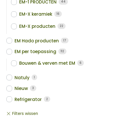
EM-1 PRODUCTEN
44
EM-X keramiek
16
EM-X producten
22
EM Hado producten
17
EM per toepassing
112
Bouwen & verven met EM
6
Natuly
1
Nieuw
3
Refrigerator
2