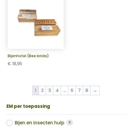
Bijenhotel (Bee bricks)
€
18,95
1
2
3
4
…
6
7
8
→
EM per toepassing
Bijen en insecten hulp
8