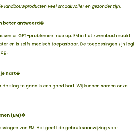
de landbouwproducten veel smaakvoller en gezonder zijn.
en beter antwoord�
 lossen er GFT-problemen mee op. EM in het zwembad maakt
ter en is zelfs medisch toepasbaar. De toepassingen zijn legi
oog.
 je hart�
 de slag te gaan is een goed hart. Wij kunnen samen onze
ismen (EM)�
passingen van EM. Het geeft de gebruiksaanwijzing voor