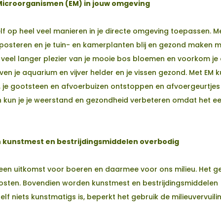
 Microorganismen (EM) in jouw omgeving
lf op heel veel manieren in je directe omgeving toepassen. M
mposteren en je tuin- en kamerplanten blij en gezond maken 
veel langer plezier van je mooie bos bloemen en voorkom je
ven je aquarium en vijver helder en je vissen gezond. Met EM 
n, je gootsteen en afvoerbuizen ontstoppen en afvoergeurtjes
n kun je je weerstand en gezondheid verbeteren omdat het e
 kunstmest en bestrijdingsmiddelen overbodig
 een uitkomst voor boeren en daarmee voor ons milieu. Het g
osten. Bovendien worden kunstmest en bestrijdingsmiddelen
f niets kunstmatigs is, beperkt het gebruik de milieuvervuili