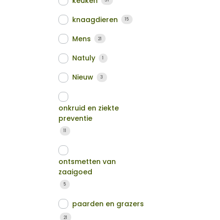
keuken
31
knaagdieren
15
Mens
21
Natuly
1
Nieuw
3
onkruid en ziekte
preventie
11
ontsmetten van
zaaigoed
5
paarden en grazers
21