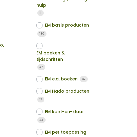
hulp
11
EM basis producten
130
o,
EM boeken &
tijdschriften
47
EM e.a. boeken
47
EM Hado producten
17
EM kant-en-klaar
43
EM per toepassing