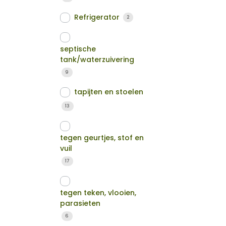
Refrigerator
2
septische
tank/waterzuivering
9
tapijten en stoelen
13
tegen geurtjes, stof en
vuil
17
tegen teken, vlooien,
parasieten
6