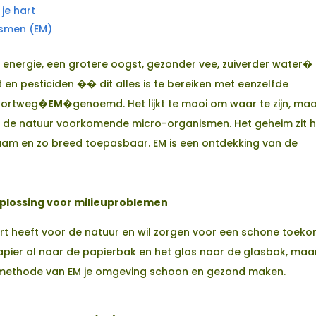
 je hart
ismen (EM)
r energie, een grotere oogst, gezonder vee, zuiverder water�
en pesticiden �� dit alles is te bereiken met eenzelfde
 kortweg�
EM
�genoemd. Het lijkt te mooi om waar te zijn, ma
in de natuur voorkomende micro-organismen. Het geheim zit 
aam en zo breed toepasbaar. EM is een ontdekking van de
plossing voor milieuproblemen
art heeft voor de natuur en wil zorgen voor een schone toek
papier al naar de papierbak en het glas naar de glasbak, maa
jke methode van EM je omgeving schoon en gezond maken.