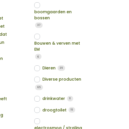
boomgaarden en
bossen
et
37
met
 dat
kun
Bouwen & verven met
EM
6
en
Dieren
35
Diverse producten
65
drinkwater
eeft
11
droogtoilet
15
ng
electrosmog / straling