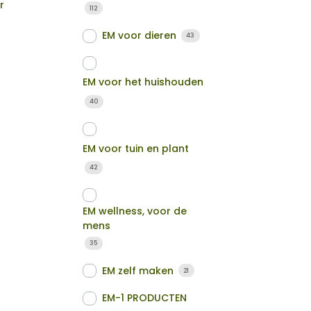
r
112
EM voor dieren
43
EM voor het huishouden
40
EM voor tuin en plant
42
EM wellness, voor de
mens
35
EM zelf maken
21
EM-1 PRODUCTEN