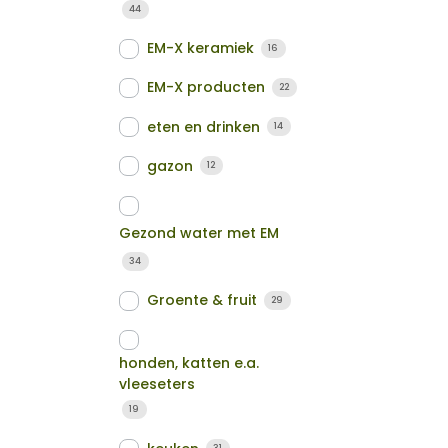
44
EM-X keramiek
16
EM-X producten
22
eten en drinken
14
gazon
12
Gezond water met EM
34
Groente & fruit
29
honden, katten e.a.
vleeseters
19