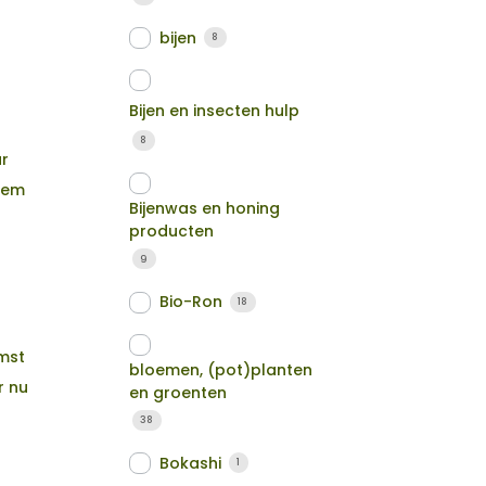
bijen
8
Bijen en insecten hulp
8
ar
hem
Bijenwas en honing
producten
9
Bio-Ron
18
omst
bloemen, (pot)planten
r nu
en groenten
38
Bokashi
1