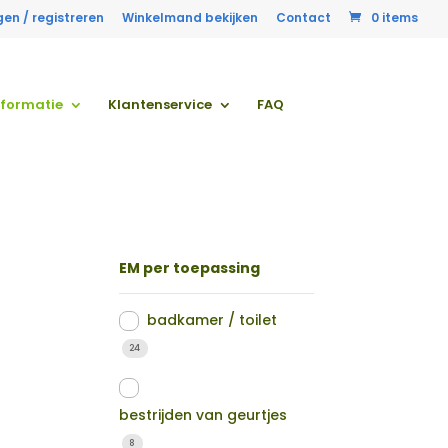
gen / registreren
Winkelmand bekijken
Contact
0 items
nformatie
Klantenservice
FAQ
EM per toepassing
badkamer / toilet
24
bestrijden van geurtjes
8