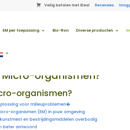
Veilig betalen met iDeal
Recensies
Inlog
EM per toepassing
Bio-Ron
Diverse producten
I
ve Micro-organismen?
Micro-organismen?
oplossing voor milieuproblemen�
 Micro-organismen (EM) in jouw omgeving
kunstmest en bestrijdingsmiddelen overbodig
en beter antwoord