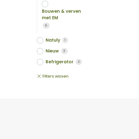
Bouwen & verven
met EM
6
Natuly
1
Nieuw
3
Refrigerator
2