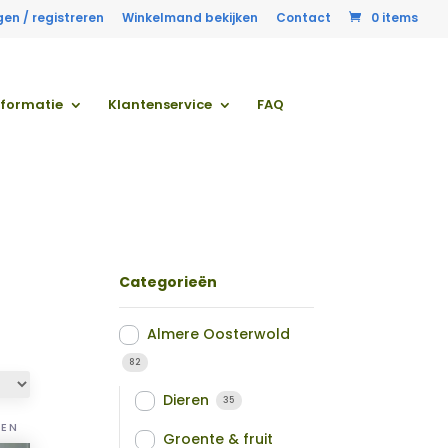
gen / registreren
Winkelmand bekijken
Contact
0 items
nformatie
Klantenservice
FAQ
Categorieën
Almere Oosterwold
82
Dieren
35
TEN
Groente & fruit