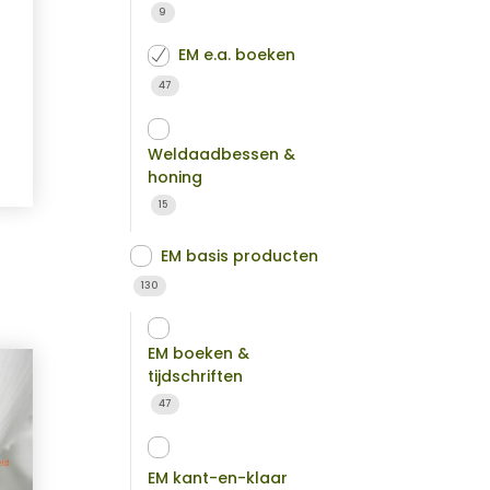
9
EM e.a. boeken
47
Weldaadbessen &
honing
15
EM basis producten
130
EM boeken &
tijdschriften
47
EM kant-en-klaar