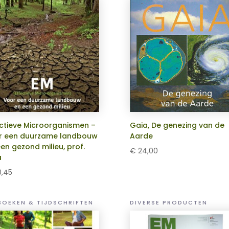
ectieve Microorganismen –
Gaia, De genezing van de
r een duurzame landbouw
Aarde
en gezond milieu, prof.
€
24,00
a
,45
BOEKEN & TIJDSCHRIFTEN
DIVERSE PRODUCTEN