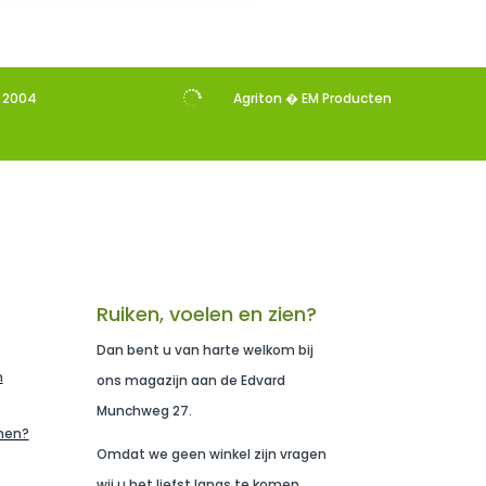

s 2004
Agriton � EM Producten
Ruiken, voelen en zien?
Dan bent u van harte welkom bij
n
ons magazijn aan de Edvard
Munchweg 27.
men?
Omdat we geen winkel zijn vragen
wij u het liefst langs te komen