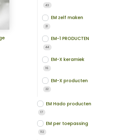
43
EM zelf maken
21
ge
EM-1 PRODUCTEN
44
EM-X keramiek
16
EM-X producten
22
EM Hado producten
17
EM per toepassing
112