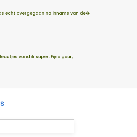
t pas echt overgegaan na inname van de�
utjes vond ik super. Fijne geur,
ws