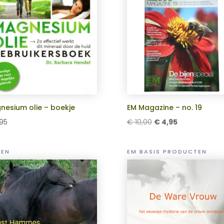
nesium olie – boekje
EM Magazine – no. 19
Oorspronkelijke
Huidige
95
€
10,00
€
4,95
prijs
prijs
was:
is:
REN
EM BASIS PRODUCTEN
€ 10,00.
€ 4,95.