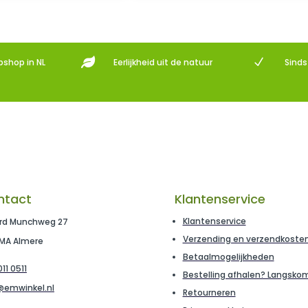

N
bshop in NL
Eerlijkheid uit de natuur
Sind
ntact
Klantenservice
Klantenservice
rd Munchweg 27
Verzending en verzendkoste
 MA Almere
Betaalmogelijkheden
11 0511
Bestelling afhalen? Langsko
@emwinkel.nl
Retourneren