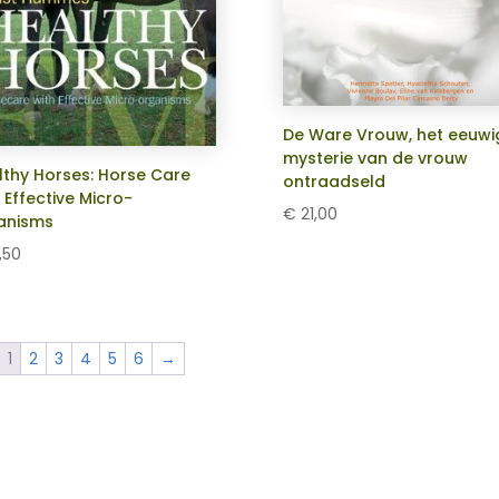
De Ware Vrouw, het eeuwi
mysterie van de vrouw
lthy Horses: Horse Care
ontraadseld
 Effective Micro-
€
21,00
anisms
,50
1
2
3
4
5
6
→