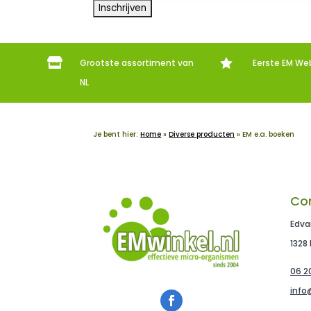


Grootste assortiment van
Eerste EM We
NL
Je bent hier:
Home
»
Diverse producten
»
EM e.a. boeken
Co
Edva
1328
06 20
info