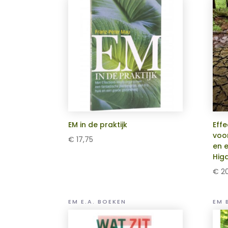
EM in de praktijk
Eff
voo
€
17,75
en e
Hig
€
20
EM E.A. BOEKEN
EM 