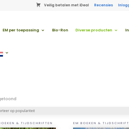
Veilig betalen met iDeal
Recensies
Inlog
EM per toepassing
Bio-Ron
Diverse producten
I
n
Gesorteerd
 getoond
op
populariteit
BOEKEN & TIJDSCHRIFTEN
EM BOEKEN & TIJDSCHRIF