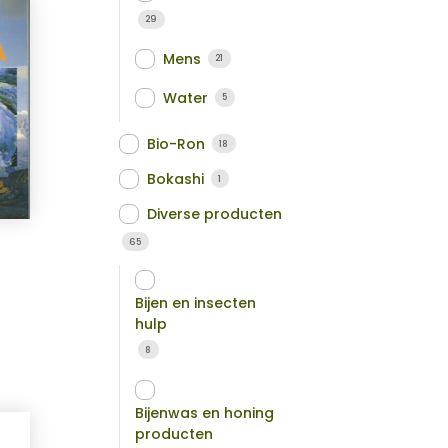
29
Mens
21
Water
5
Bio-Ron
18
Bokashi
1
Diverse producten
65
Bijen en insecten
hulp
8
Bijenwas en honing
producten