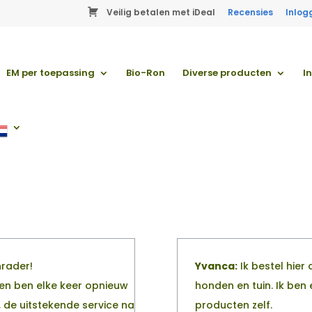
Veilig betalen met iDeal
Recensies
Inlog
EM per toepassing
Bio-Ron
Diverse producten
I
nrader!
Yvanca:
Ik bestel hier 
nl en ben elke keer opnieuw
honden en tuin. Ik ben
, de uitstekende service na
producten zelf.