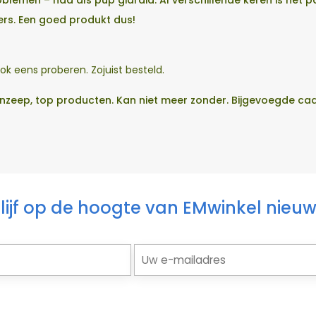
blemen – had als pup giardia. Al verschillende keren is he
ers. Een goed produkt dus!
 ook eens proberen. Zojuist besteld.
zeep, top producten. Kan niet meer zonder. Bijgevoegde cadea
lijf op de hoogte van EMwinkel nieu