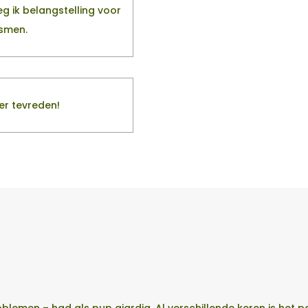
g ik belangstelling voor
ismen.
eer tevreden!