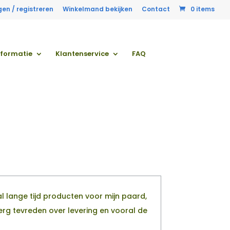
gen / registreren
Winkelmand bekijken
Contact
0 items
nformatie
Klantenservice
FAQ
al lange tijd producten voor mijn paard,
 erg tevreden over levering en vooral de