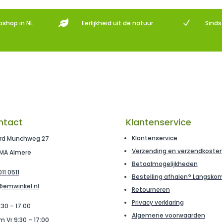

N
bshop in NL
Eerlijkheid uit de natuur
Sind
ntact
Klantenservice
Klantenservice
rd Munchweg 27
Verzending en verzendkoste
 MA Almere
Betaalmogelijkheden
11 0511
Bestelling afhalen? Langsko
@emwinkel.nl
Retourneren
Privacy verklaring
:30 – 17:00
Algemene voorwaarden
m Vr 9:30 – 17:00