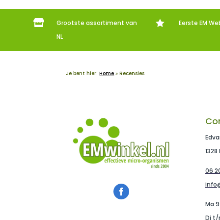


Grootste assortiment van
Eerste EM We
NL
Je bent hier:
Home
»
Recensies
Co
Edva
1328
06 20
info
Ma 9
Di t/