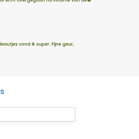
t pas echt overgegaan na inname van de�
utjes vond ik super. Fijne geur,
ws