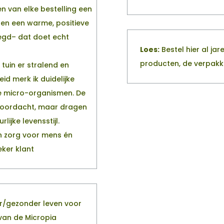
n van elke bestelling een
ie en een warme, positieve
egd– dat doet echt
Loes:
Bestel hier al jar
producten, de verpakki
tuin er stralend en
id merk ik duidelijke
ve micro-organismen. De
n doordacht, maar dragen
ijke levensstijl.
 en zorg voor mens én
eker klant
er/gezonder leven voor
van de Micropia