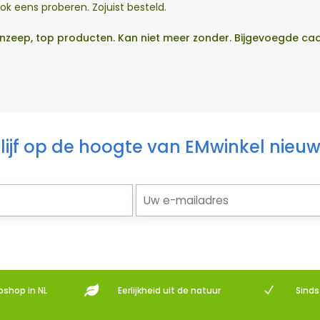
 ook eens proberen. Zojuist besteld.
zeep, top producten. Kan niet meer zonder. Bijgevoegde cadea
lijf op de hoogte van EMwinkel nieu

N
bshop in NL
Eerlijkheid uit de natuur
Sind