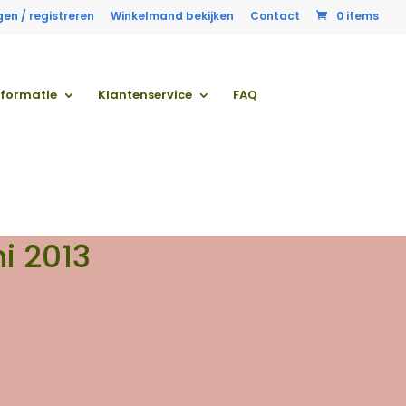
gen / registreren
Winkelmand bekijken
Contact
0 items
nformatie
Klantenservice
FAQ
i 2013