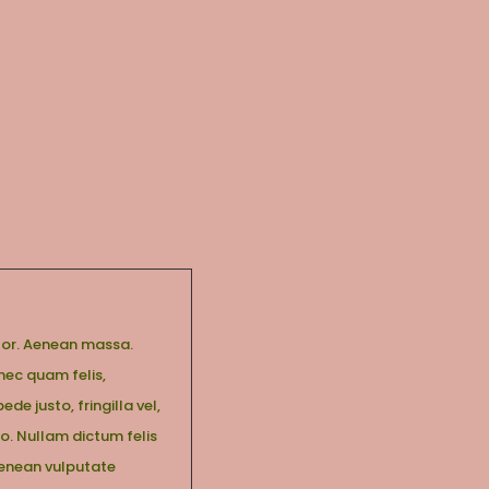
lor. Aenean massa.
nec quam felis,
e justo, fringilla vel,
to. Nullam dictum felis
Aenean vulputate