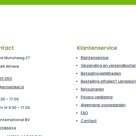
3
ntact
Klantenservice
Klantenservice
rd Munchweg 27
Verzending en verzendkoste
 MA Almere
Betaalmogelijkheden
11 0511
Bestelling afhalen? Langsko
@emwinkel.nl
Retourneren
Privacy verklaring
:30 – 17:00
Algemene voorwaarden
m Vr 9:30 – 17:00
FAQ
 International BV
Contact
 33186634