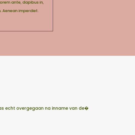
lorem ante, dapibus in,
um. Aenean imperdiet.
t pas echt overgegaan na inname van de�