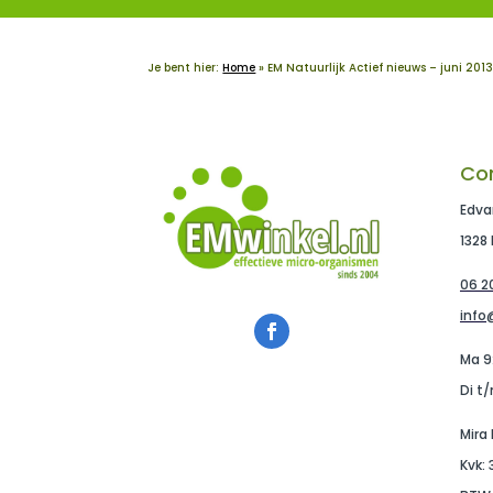
Je bent hier:
Home
»
EM Natuurlijk Actief nieuws – juni 201
Co
Edva
1328
06 20
info
Ma 9
Di t/
Mira
Kvk: