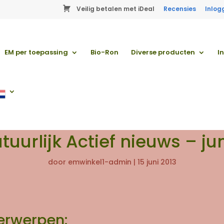
Veilig betalen met iDeal
Recensies
Inlog
EM per toepassing
Bio-Ron
Diverse producten
I
tuurlijk Actief nieuws – jun
door
emwinkel1-admin
|
15 juni 2013
erwerpen: