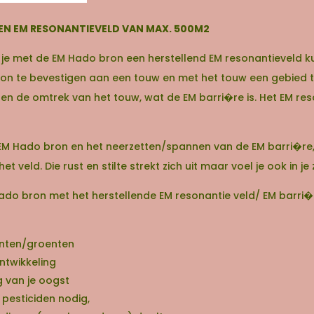
EN EM RESONANTIEVELD VAN MAX. 500M2
t je met de EM Hado bron een herstellend EM resonantieveld 
on te bevestigen aan een touw en met het touw een gebied t
nen de omtrek van het touw, wat de EM barri�re is. Het EM res
 EM Hado bron en het neerzetten/spannen van de EM barri�re, k
 veld. Die rust en stilte strekt zich uit maar voel je ook in j
Hado bron met het herstellende EM resonantie veld/ EM barri
anten/groenten
ntwikkeling
 van je oogst
 pesticiden nodig,