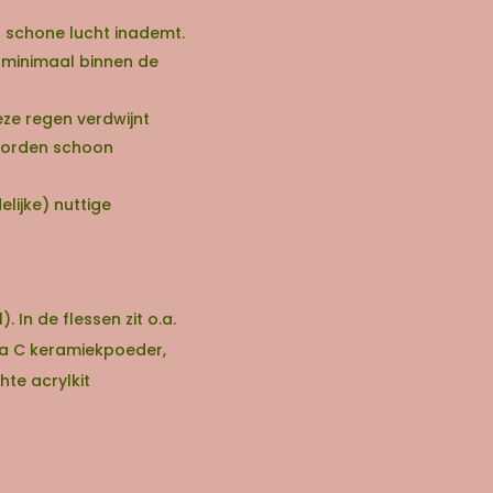
 en schone lucht inademt.
 minimaal binnen de
eze regen verdwijnt
 worden schoon
lijke) nuttige
In de flessen zit o.a.
ra C keramiekpoeder,
hte acrylkit