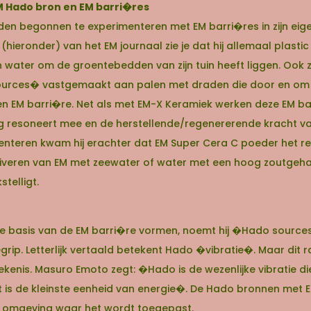
M Hado bron en EM barri�res
eleden begonnen te experimenteren met EM barri�res in zijn eig
hieronder) van het EM journaal zie je dat hij allemaal plastic
 water om de groentebedden van zijn tuin heeft liggen. Ook zi
ces� vastgemaakt aan palen met draden die door en om d
en EM barri�re. Net als met EM-X Keramiek werken deze EM ba
 resoneert mee en de herstellende/regenererende kracht van
imenteren kwam hij erachter dat EM Super Cera C poeder het r
ctiveren van EM met zeewater of water met een hoog zoutgeha
telligt.
 de basis van de EM barri�re vormen, noemt hij �Hado sourc
rip. Letterlijk vertaald betekent Hado �vibratie�. Maar dit r
kenis. Masuro Emoto zegt: �Hado is de wezenlijke vibratie di
et is de kleinste eenheid van energie�. De Hado bronnen met
e omgeving waar het wordt toegepast.