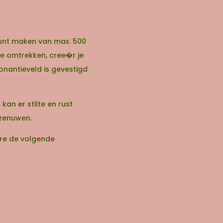
kunt maken van max. 500
e omtrekken, cree�r je
onantieveld is gevestigd
an er stilte en rust
e zenuwen.
�re de volgende