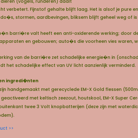
dieren (vogels, runderen) daalt
ht verbetert. Fijnstof gehalte blijft laag. Het is alsof je pure
o�s, stormen, aardbevingen, bliksem blijft geheel weg of is
o�n barri�re valt heeft een anti-oxiderende werking; door d
, apparaten en gebouwen; auto�s die voorheen vies waren,
erking van de barri�re zet schadelijke energie�n in (onschade
 het schadelijke effect van UV licht aanzienlijk verminderd.
en ingredi�nten
jn handgemaakt met gerecyclede EM-X Gold flessen (500ml). 
geactiveerd met keltisch zeezout, houtskool, EM-X Super Ce
uitenkant twee 3 Volt knopbatterijen (deze zijn met waterdic
odem).
uct >>