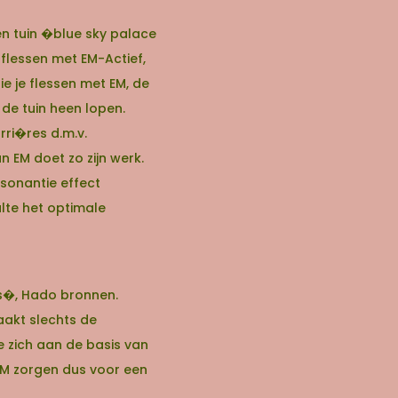
en tuin �blue sky palace
 flessen met EM-Actief,
e je flessen met EM, de
e tuin heen lopen.
rri�res d.m.v.
 EM doet zo zijn werk.
esonantie effect
lte het optimale
es�, Hado bronnen.
aakt slechts de
e zich aan de basis van
 EM zorgen dus voor een