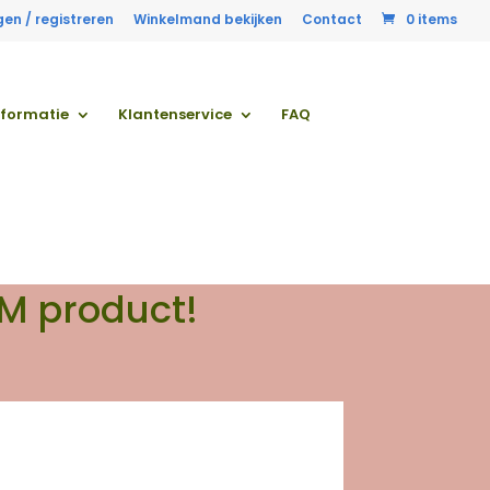
gen / registreren
Winkelmand bekijken
Contact
0 items
nformatie
Klantenservice
FAQ
EM product!