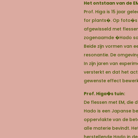
Het ontstaan van de E
Prof. Higa is 15 jaar g
for plants�. Op foto�s (
afgewisseld met flessen
zogenaamde �Hado sour
Beide zijn vormen van e
resonantie. De omgeving
In zijn jaren van exper
versterkt en dat het a
gewenste effect bewerks
Prof. Higa�s tuin:
De flessen met EM, die
Hado is een Japanse beg
oppervlakte van de bete
alle materie bevindt. H
herstellende Hado in d