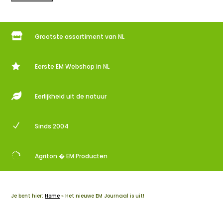

Grootste assortiment van NL

Eerste EM Webshop in NL

Eerlijkheid uit de natuur
N
Sinds 2004

Agriton � EM Producten
Je bent hier:
Home
»
Het nieuwe EM Journaal is uit!