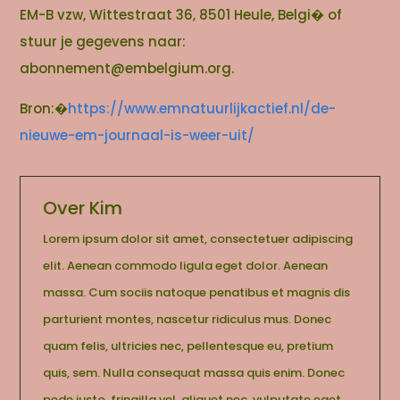
EM-B vzw, Wittestraat 36, 8501 Heule, Belgi� of
stuur je gegevens naar:
abonnement@embelgium.org.
Bron:�
https://www.emnatuurlijkactief.nl/de-
nieuwe-em-journaal-is-weer-uit/
Over Kim
Lorem ipsum dolor sit amet, consectetuer adipiscing
elit. Aenean commodo ligula eget dolor. Aenean
massa. Cum sociis natoque penatibus et magnis dis
parturient montes, nascetur ridiculus mus. Donec
quam felis, ultricies nec, pellentesque eu, pretium
quis, sem. Nulla consequat massa quis enim. Donec
pede justo, fringilla vel, aliquet nec, vulputate eget,