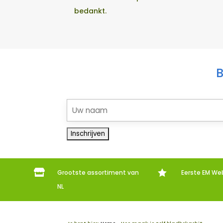
bedankt.
B


Grootste assortiment van
Eerste EM We
NL