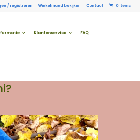
gen / registreren
Winkelmand bekijken
Contact
0 items
nformatie
Klantenservice
FAQ
hi?