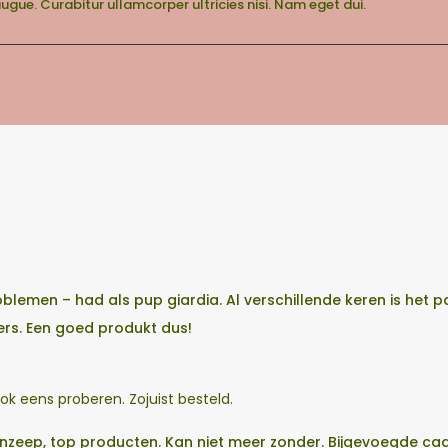
 augue. Curabitur ullamcorper ultricies nisi. Nam eget dui.
blemen – had als pup giardia. Al verschillende keren is he
ers. Een goed produkt dus!
 ook eens proberen. Zojuist besteld.
zeep, top producten. Kan niet meer zonder. Bijgevoegde cadea