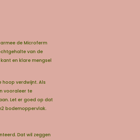
aarmee de Microferm
ochtgehalte van de
et kant en klare mengsel
 hoop verdwijnt. Als
en vooraleer te
aan. Let er goed op dat
er m2 bodemoppervlak.
teerd. Dat wil zeggen