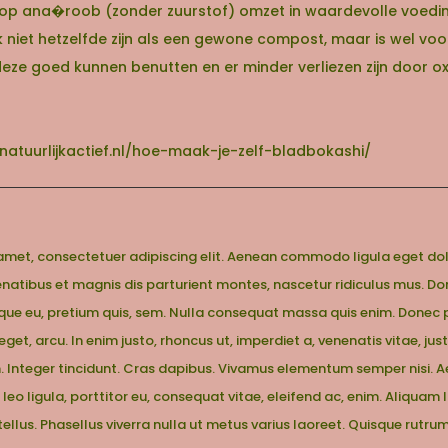
op ana�roob (zonder zuurstof) omzet in waardevolle voedi
lijk niet hetzelfde zijn als een gewone compost, maar is wel 
e goed kunnen benutten en er minder verliezen zijn door oxi
tuurlijkactief.nl/hoe-maak-je-zelf-bladbokashi/
 amet, consectetuer adipiscing elit. Aenean commodo ligula eget do
atibus et magnis dis parturient montes, nascetur ridiculus mus. Do
sque eu, pretium quis, sem. Nulla consequat massa quis enim. Donec ped
eget, arcu. In enim justo, rhoncus ut, imperdiet a, venenatis vitae, jus
. Integer tincidunt. Cras dapibus. Vivamus elementum semper nisi. 
 leo ligula, porttitor eu, consequat vitae, eleifend ac, enim. Aliquam 
, tellus. Phasellus viverra nulla ut metus varius laoreet. Quisque rutr