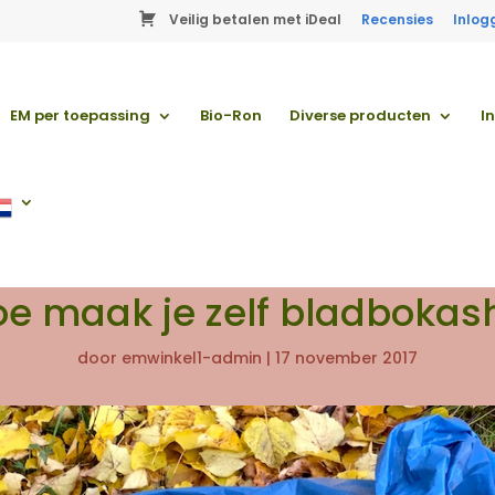
Veilig betalen met iDeal
Recensies
Inlog
EM per toepassing
Bio-Ron
Diverse producten
I
e maak je zelf bladbokas
door
emwinkel1-admin
|
17 november 2017