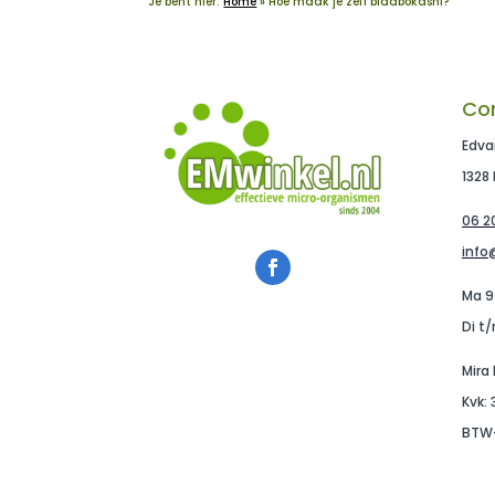
Je bent hier:
Home
»
Hoe maak je zelf bladbokashi?
Co
Edva
1328
06 20
info
Ma 9
Di t/
Mira
Kvk:
BTW-