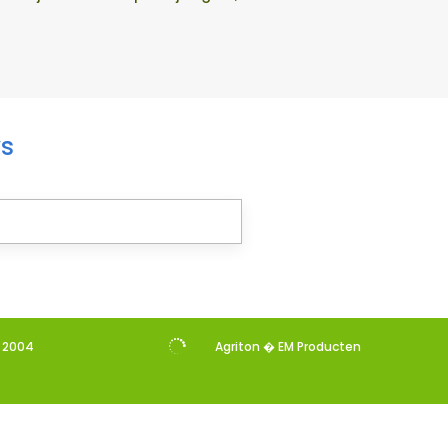
ws

s 2004
Agriton � EM Producten