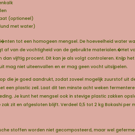
enkalk
alen
aat (optioneel)
rdund met water)
di�nten tot een homogeen mengsel. De hoeveelheid water w
 af van de vochtigheid van de gebruikte materialen.�Het v
 dan vijftig procent. Dit kan je als volgt controleren. Knijp h
it mag niet uiteenvallen en er mag geen vocht uitsijpelen.
p die je goed aandrukt, zodat zoveel mogelijk zuurstof uit de
et een plastic zeil. Laat dit ten minste acht weken fermenter
ing. Je kunt het mengsel ook in stevige plastic zakken opsl
 zak zit en afgesloten blijft. Verdeel 0,5 tot 2 kg Bokashi p
ische stoffen worden niet gecomposteerd, maar wel gefermen