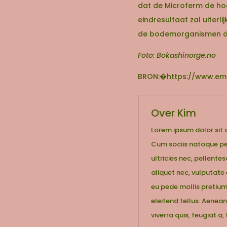
dat de Microferm de ho
eindresultaat zal uiter
de bodemorganismen dez
Foto: Bokashinorge.no
BRON:�https://www.emna
Over Kim
Lorem ipsum dolor sit
Cum sociis natoque pen
ultricies nec, pellente
aliquet nec, vulputate 
eu pede mollis pretium
eleifend tellus. Aenean
viverra quis, feugiat a