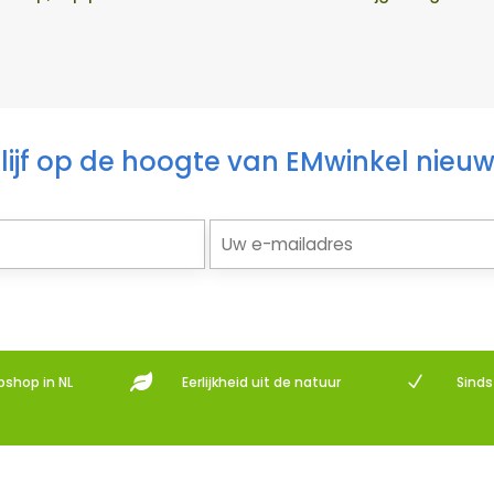
lijf op de hoogte van EMwinkel nieu

N
bshop in NL
Eerlijkheid uit de natuur
Sind