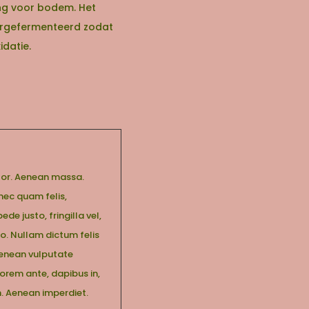
ng voor bodem. Het
voorgefermenteerd zodat
datie.
lor. Aenean massa.
nec quam felis,
e justo, fringilla vel,
to. Nullam dictum felis
Aenean vulputate
lorem ante, dapibus in,
um. Aenean imperdiet.