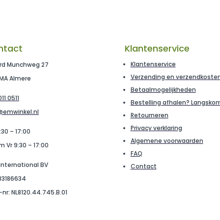
ntact
Klantenservice
Klantenservice
rd Munchweg 27
Verzending en verzendkoste
 MA Almere
Betaalmogelijkheden
11 0511
Bestelling afhalen? Langsko
@emwinkel.nl
Retourneren
Privacy verklaring
:30 – 17:00
Algemene voorwaarden
m Vr 9:30 – 17:00
FAQ
 International BV
Contact
 33186634
nr: NL8120.44.745.B.01