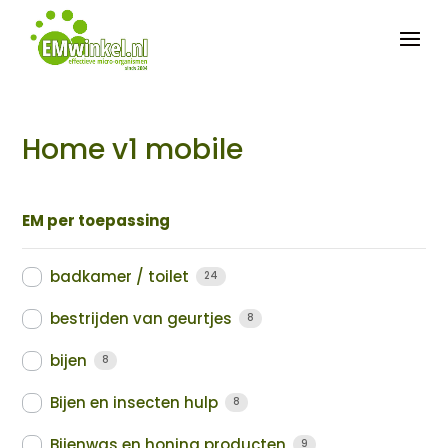


Home v1 mobile
EM per toepassing
badkamer / toilet
24
bestrijden van geurtjes
8
bijen
8
Bijen en insecten hulp
8
Bijenwas en honing producten
9