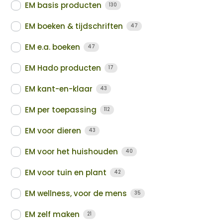
EM basis producten
130
EM boeken & tijdschriften
47
EM e.a. boeken
47
EM Hado producten
17
EM kant-en-klaar
43
EM per toepassing
112
EM voor dieren
43
EM voor het huishouden
40
EM voor tuin en plant
42
EM wellness, voor de mens
35
EM zelf maken
21