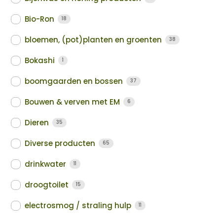
Bio-Ron
18
bloemen, (pot)planten en groenten
38
Bokashi
1
boomgaarden en bossen
37
Bouwen & verven met EM
6
Dieren
35
Diverse producten
65
drinkwater
11
droogtoilet
15
electrosmog / straling hulp
11