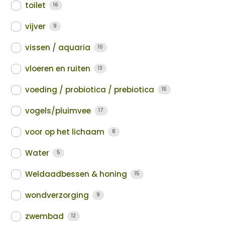
toilet
16
vijver
9
vissen / aquaria
10
vloeren en ruiten
13
voeding / probiotica / prebiotica
15
vogels/pluimvee
17
voor op het lichaam
8
Water
5
Weldaadbessen & honing
15
wondverzorging
9
zwembad
12