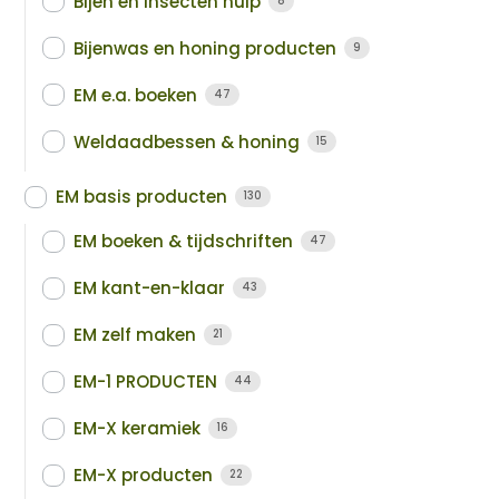
Bijen en insecten hulp
8
Bijenwas en honing producten
9
EM e.a. boeken
47
Weldaadbessen & honing
15
EM basis producten
130
EM boeken & tijdschriften
47
EM kant-en-klaar
43
EM zelf maken
21
EM-1 PRODUCTEN
44
EM-X keramiek
16
EM-X producten
22