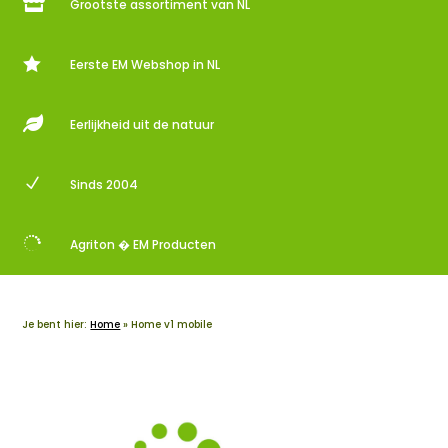

Grootste assortiment van NL

Eerste EM Webshop in NL

Eerlijkheid uit de natuur
N
Sinds 2004

Agriton � EM Producten
Je bent hier:
Home
»
Home v1 mobile