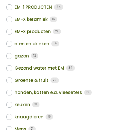
EM-1 PRODUCTEN
44
EM-X keramiek
16
EM-X producten
22
eten en drinken
14
gazon
12
Gezond water met EM
34
Groente & fruit
29
honden, katten e.a. vleeseters
19
keuken
31
knaagdieren
15
Mens
21