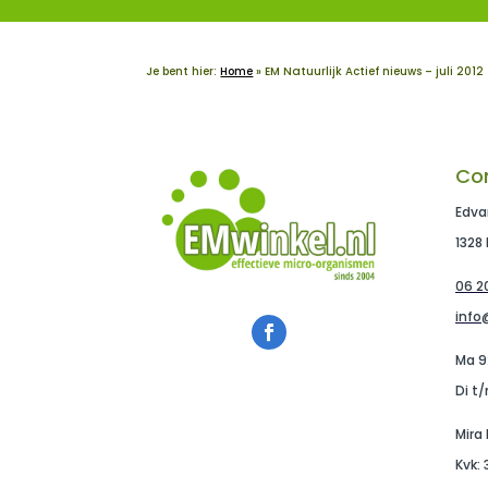
Je bent hier:
Home
»
EM Natuurlijk Actief nieuws – juli 2012
Co
Edva
1328
06 20
info
Ma 9
Di t/
Mira
Kvk: