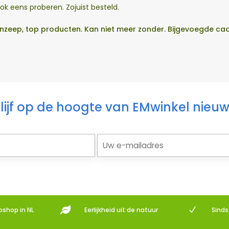
 ook eens proberen. Zojuist besteld.
zeep, top producten. Kan niet meer zonder. Bijgevoegde cadea
lijf op de hoogte van EMwinkel nieu

N
bshop in NL
Eerlijkheid uit de natuur
Sind