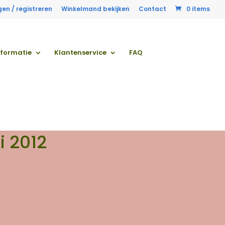
gen / registreren
Winkelmand bekijken
Contact
0 items
nformatie
Klantenservice
FAQ
i 2012