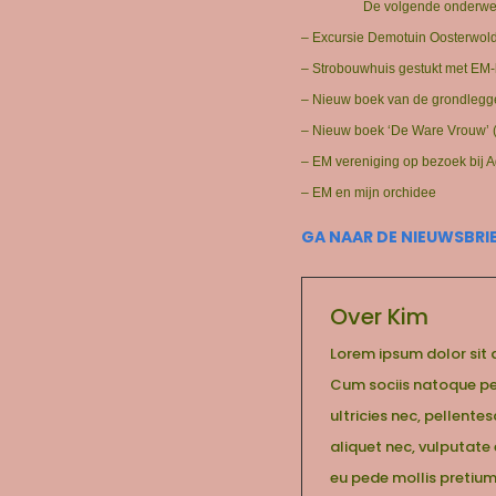
De volgende onderwerp
– Excursie Demotuin Oosterwo
– Strobouwhuis gestukt met E
– Nieuw boek van de grondlegg
– Nieuw boek ‘De Ware Vrouw’ 
– EM vereniging op bezoek bij 
– EM en mijn orchidee
GA NAAR DE NIEUWSBRI
Over Kim
Lorem ipsum dolor sit
Cum sociis natoque pen
ultricies nec, pellente
aliquet nec, vulputate 
eu pede mollis pretium