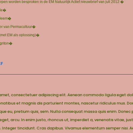
en worden besproken in de EM Natuurlijk Actief nieuwbrief van juli 2012:�
lde�
M-leem�
er van Permacultuur�
(met EM als oplossing)�
Agriton�
EF
 amet, consectetuer adipiscing elit. Aenean commodo ligula eget do
atibus et magnis dis parturient montes, nascetur ridiculus mus. Do
sque eu, pretium quis, sem. Nulla consequat massa quis enim. Donec ped
eget, arcu. In enim justo, rhoncus ut, imperdiet a, venenatis vitae, jus
. Integer tincidunt. Cras dapibus. Vivamus elementum semper nisi. 