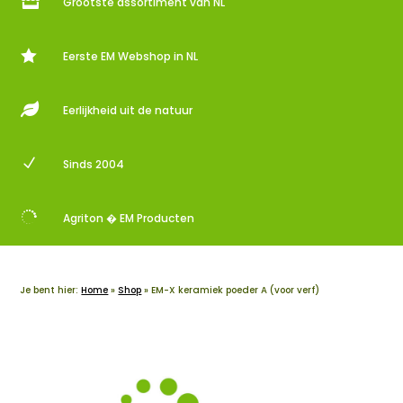

Grootste assortiment van NL

Eerste EM Webshop in NL

Eerlijkheid uit de natuur
N
Sinds 2004

Agriton � EM Producten
Je bent hier:
Home
»
Shop
»
EM-X keramiek poeder A (voor verf)