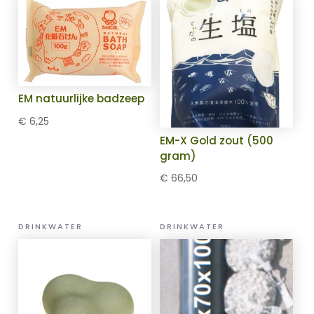
EM natuurlijke badzeep
€
6,25
EM-X Gold zout (500
gram)
€
66,50
DRINKWATER
DRINKWATER