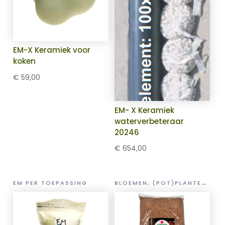
EM-X Keramiek voor
koken
€
59,00
EM- X Keramiek
waterverbeteraar
20246
€
654,00
B
LOEMEN, (POT)PLANTEN EN GROENTEN
EM PER TOEPASSING