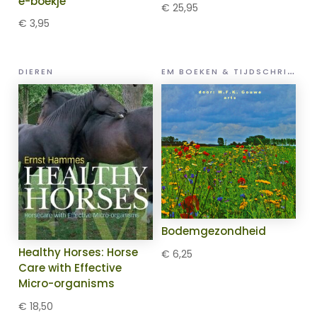
e-boekje
€
25,95
€
3,95
E
M BOEKEN & TIJDSCHRIFTEN
DIEREN
Bodemgezondheid
Healthy Horses: Horse
€
6,25
Care with Effective
Micro-organisms
€
18,50