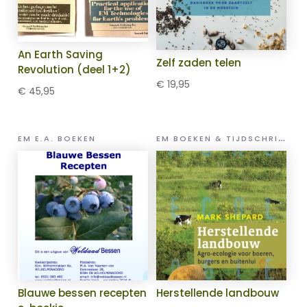
An Earth Saving
Zelf zaden telen
Revolution (deel 1+2)
€
19,95
€
45,95
E
M BOEKEN & TIJDSCHRIFTEN
EM E.A. BOEKEN
Blauwe bessen recepten
Herstellende landbouw