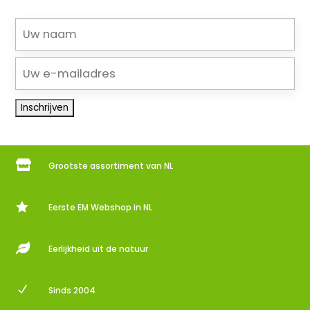

Grootste assortiment van NL

Eerste EM Webshop in NL

Eerlijkheid uit de natuur
N
Sinds 2004