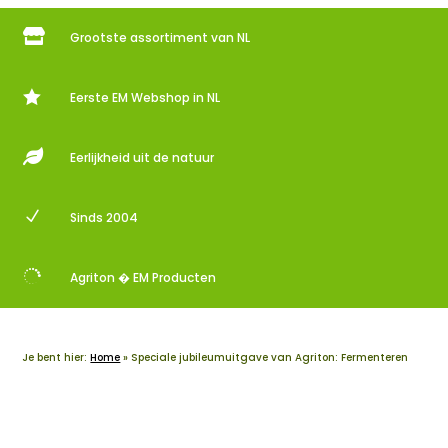

Grootste assortiment van NL

Eerste EM Webshop in NL

Eerlijkheid uit de natuur
N
Sinds 2004

Agriton � EM Producten
Je bent hier:
Home
»
Speciale jubileumuitgave van Agriton: Fermenteren