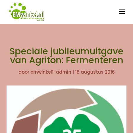


Speciale jubileumuitgave
van Agriton: Fermenteren
door
emwinkel1-admin
|
18 augustus 2016