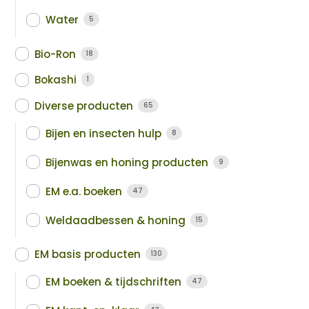
Water
5
Bio-Ron
18
Bokashi
1
Diverse producten
65
Bijen en insecten hulp
8
Bijenwas en honing producten
9
EM e.a. boeken
47
Weldaadbessen & honing
15
EM basis producten
130
EM boeken & tijdschriften
47