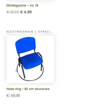
EM Magazine – no. 19
Oorspronkelijke
Huidige
€
10,00
€
4,95
prijs
prijs
was:
is:
€ 10,00.
€ 4,95.
ELECTROSMOG / STRALING HULP
Hado ring – 80 cm doorsnee
€
49,95