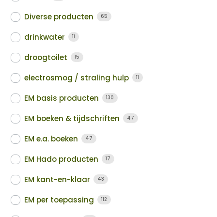
Diverse producten
65
drinkwater
11
droogtoilet
15
electrosmog / straling hulp
11
EM basis producten
130
EM boeken & tijdschriften
47
EM e.a. boeken
47
EM Hado producten
17
EM kant-en-klaar
43
EM per toepassing
112