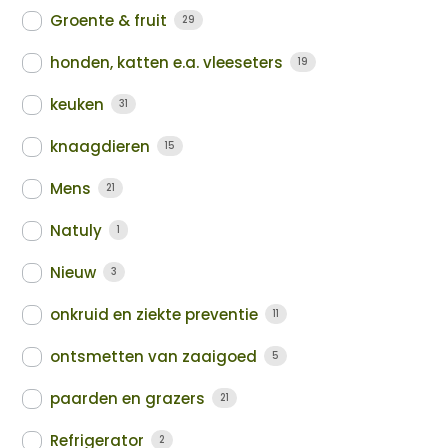
Groente & fruit
29
honden, katten e.a. vleeseters
19
keuken
31
knaagdieren
15
Mens
21
Natuly
1
Nieuw
3
onkruid en ziekte preventie
11
ontsmetten van zaaigoed
5
paarden en grazers
21
Refrigerator
2