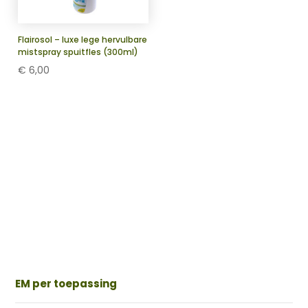
Flairosol – luxe lege hervulbare
mistspray spuitfles (300ml)
€
6,00
EM per toepassing