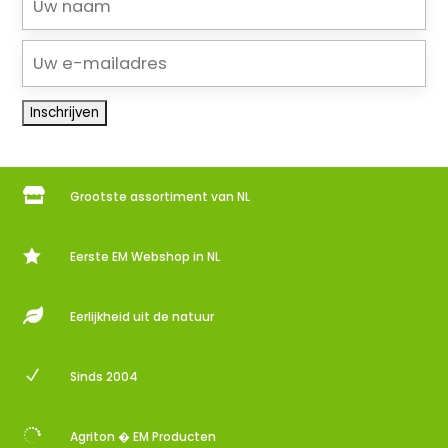

Grootste assortiment van NL

Eerste EM Webshop in NL

Eerlijkheid uit de natuur
N
Sinds 2004

Agriton � EM Producten