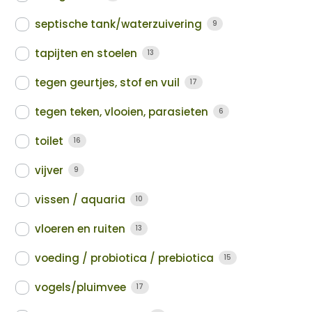
septische tank/waterzuivering
9
tapijten en stoelen
13
tegen geurtjes, stof en vuil
17
tegen teken, vlooien, parasieten
6
toilet
16
vijver
9
vissen / aquaria
10
vloeren en ruiten
13
voeding / probiotica / prebiotica
15
vogels/pluimvee
17