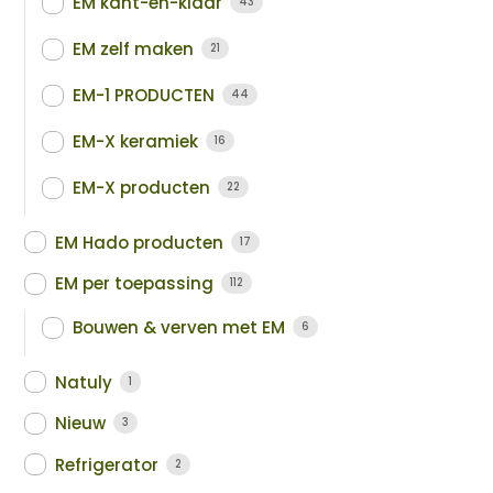
EM kant-en-klaar
43
EM zelf maken
21
EM-1 PRODUCTEN
44
EM-X keramiek
16
EM-X producten
22
EM Hado producten
17
EM per toepassing
112
Bouwen & verven met EM
6
Natuly
1
Nieuw
3
Refrigerator
2