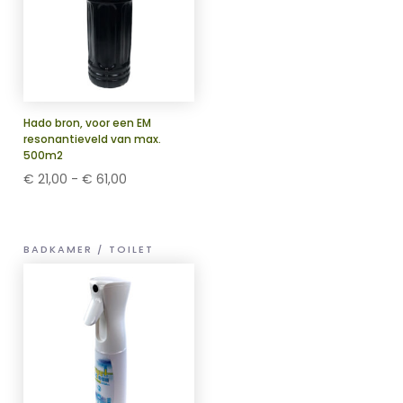
Hado bron, voor een EM
resonantieveld van max.
500m2
Prijsklasse:
€
21,00
-
€
61,00
€ 21,00
tot
€ 61,00
BADKAMER / TOILET