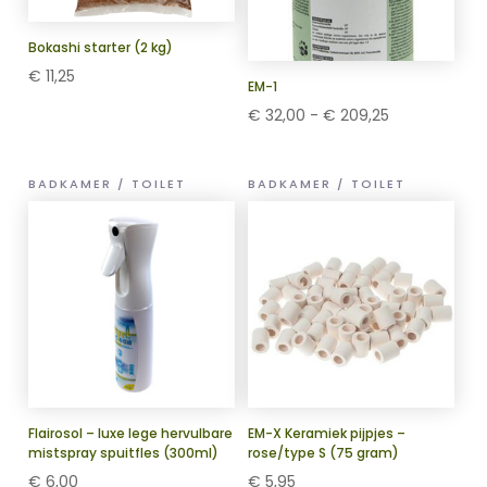
Bokashi starter (2 kg)
€
11,25
EM-1
Prijsklasse:
€
32,00
-
€
209,25
€ 32,00
tot
BADKAMER / TOILET
BADKAMER / TOILET
€ 209,25
Flairosol – luxe lege hervulbare
EM-X Keramiek pijpjes –
mistspray spuitfles (300ml)
rose/type S (75 gram)
€
6,00
€
5,95