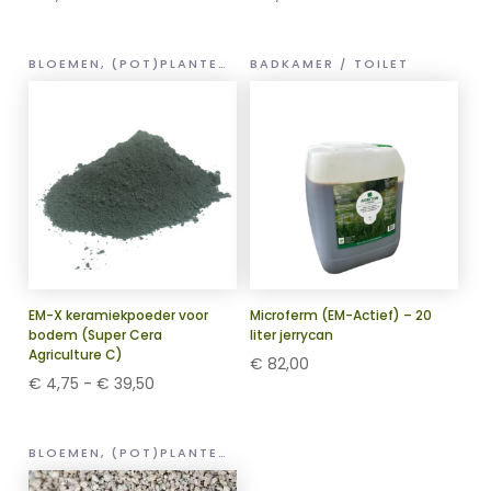
BLOEMEN, (POT)PLANTEN EN GROENTEN
BADKAMER / TOILET
EM-X keramiekpoeder voor
Microferm (EM-Actief) – 20
bodem (Super Cera
liter jerrycan
Agriculture C)
€
82,00
Prijsklasse:
€
4,75
-
€
39,50
€ 4,75
tot
BLOEMEN, (POT)PLANTEN EN GROENTEN
€ 39,50