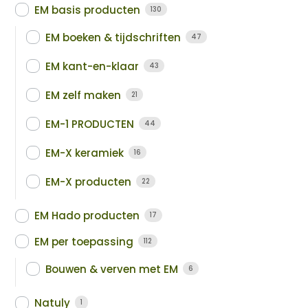
EM basis producten
130
EM boeken & tijdschriften
47
EM kant-en-klaar
43
EM zelf maken
21
EM-1 PRODUCTEN
44
EM-X keramiek
16
EM-X producten
22
EM Hado producten
17
EM per toepassing
112
Bouwen & verven met EM
6
Natuly
1