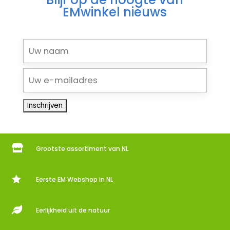
EMwinkel nieuws

Grootste assortiment van NL

Eerste EM Webshop in NL

Eerlijkheid uit de natuur