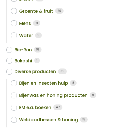
Groente & fruit
29
Mens
21
Water
5
Bio-Ron
18
Bokashi
1
Diverse producten
65
Bijen en insecten hulp
8
Bijenwas en honing producten
9
EM e.a. boeken
47
Weldaadbessen & honing
15