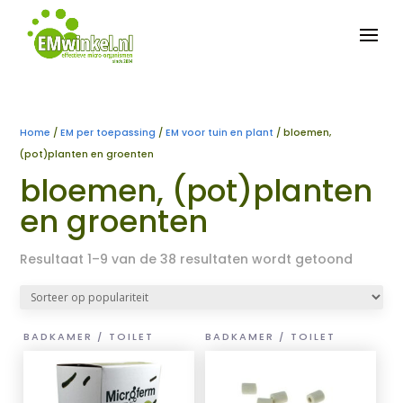


Home
/
EM per toepassing
/
EM voor tuin en plant
/ bloemen,
(pot)planten en groenten
bloemen, (pot)planten
en groenten
Gesort
Resultaat 1–9 van de 38 resultaten wordt getoond
op
popular
BADKAMER / TOILET
BADKAMER / TOILET