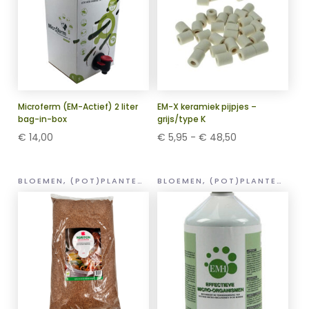
Microferm (EM-Actief) 2 liter
EM-X keramiek pijpjes –
bag-in-box
grijs/type K
Prijsklasse:
€
14,00
€
5,95
-
€
48,50
€ 5,95
tot
BLOEMEN, (POT)PLANTEN EN GROENTEN
BLOEMEN, (POT)PLANTEN EN GROENTEN
€ 48,50