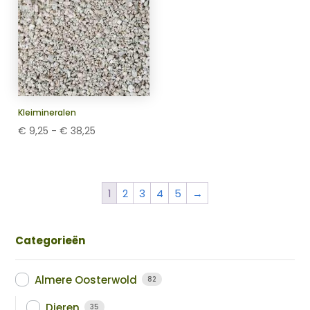
Kleimineralen
Prijsklasse:
€
9,25
-
€
38,25
€ 9,25
tot
€ 38,25
1
2
3
4
5
→
Categorieën
Almere Oosterwold
82
Dieren
35