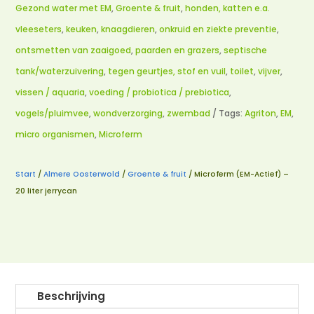
Gezond water met EM
,
Groente & fruit
,
honden, katten e.a.
vleeseters
,
keuken
,
knaagdieren
,
onkruid en ziekte preventie
,
ontsmetten van zaaigoed
,
paarden en grazers
,
septische
tank/waterzuivering
,
tegen geurtjes, stof en vuil
,
toilet
,
vijver
,
vissen / aquaria
,
voeding / probiotica / prebiotica
,
vogels/pluimvee
,
wondverzorging
,
zwembad
Tags:
Agriton
,
EM
,
micro organismen
,
Microferm
Start
/
Almere Oosterwold
/
Groente & fruit
/ Microferm (EM-Actief) –
20 liter jerrycan
Beschrijving