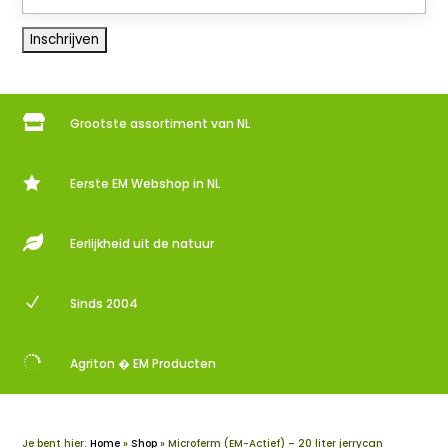

Grootste assortiment van NL

Eerste EM Webshop in NL

Eerlijkheid uit de natuur
N
Sinds 2004

Agriton � EM Producten
Je bent hier:
Home
»
Shop
»
Microferm (EM-Actief) – 20 liter jerrycan