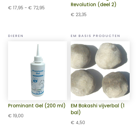
Revolution (deel 2)
Prijsklasse:
€
17,95
-
€
72,95
€
23,35
€ 17,95
tot
€ 72,95
DIEREN
EM BASIS PRODUCTEN
Prominant Gel (200 ml)
EM Bokashi vijverbal (1
bal)
€
19,00
€
4,50