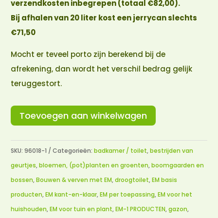
verzendkosten inbegrepen (totaal €82,00).
Bij afhalen van 20 liter kost een jerrycan slechts
€71,50
Mocht er teveel porto zijn berekend bij de
afrekening, dan wordt het verschil bedrag gelijk
teruggestort.
Toevoegen aan winkelwagen
SKU:
96018-1
Categorieën:
badkamer / toilet
,
bestrijden van
geurtjes
,
bloemen, (pot)planten en groenten
,
boomgaarden en
bossen
,
Bouwen & verven met EM
,
droogtoilet
,
EM basis
producten
,
EM kant-en-klaar
,
EM per toepassing
,
EM voor het
huishouden
,
EM voor tuin en plant
,
EM-1 PRODUCTEN
,
gazon
,