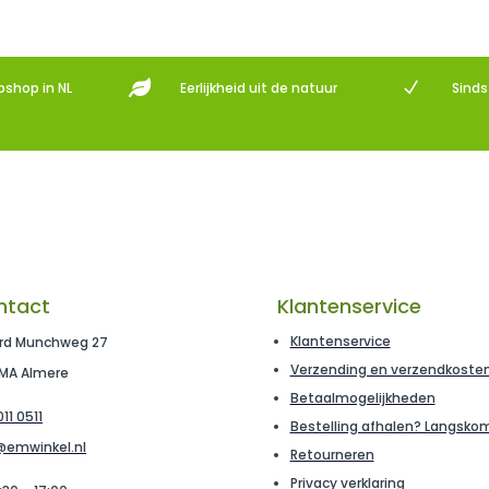

N
bshop in NL
Eerlijkheid uit de natuur
Sind
ntact
Klantenservice
Klantenservice
rd Munchweg 27
Verzending en verzendkoste
 MA Almere
Betaalmogelijkheden
11 0511
Bestelling afhalen? Langsko
@emwinkel.nl
Retourneren
Privacy verklaring