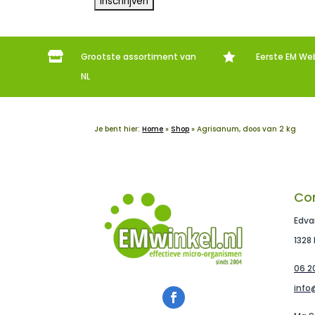


Grootste assortiment van
Eerste EM We
NL
Je bent hier:
Home
»
Shop
»
Agrisanum, doos van 2 kg
Co
Edva
1328
06 20
info