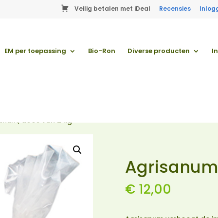
Veilig betalen met iDeal
Recensies
Inlog
EM per toepassing
Bio-Ron
Diverse producten
I
anum, doos van 2 kg
Agrisanum,
€
12,00