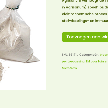
Agrisanum verhoogt de im
in Agrisanum) speelt bij d
elektrochemische proces e
stofwisselings- en immuu
Toevoegen aan wi
SKU:
96171
Categorieën:
bloe
per toepassing
,
EM voor tuin e
Microferm