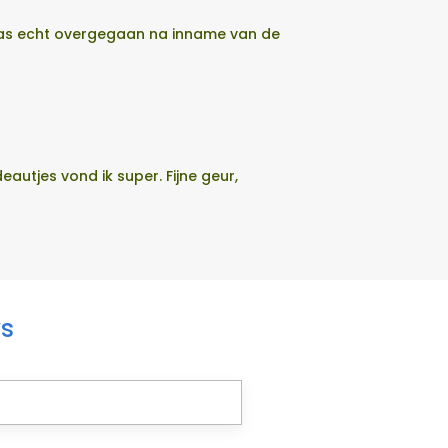
t pas echt overgegaan na inname van de
utjes vond ik super. Fijne geur,
ws