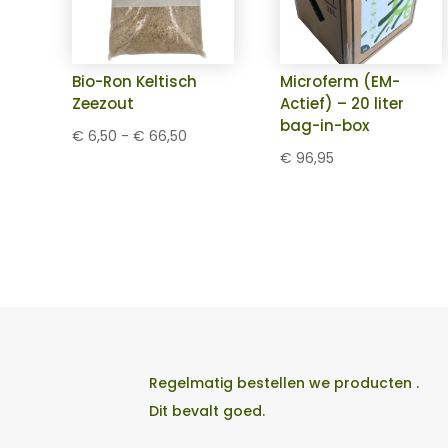
Bio-Ron Keltisch
Microferm (EM-
Zeezout
Actief) – 20 liter
bag-in-box
Prijsklasse:
€
6,50
-
€
66,50
€
96,95
€ 6,50
tot
€ 66,50
Regelmatig bestellen we producten .
Dit bevalt goed.