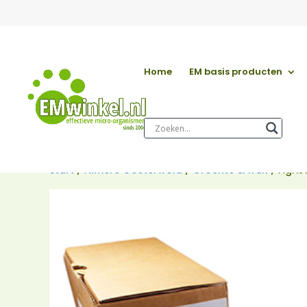
Home
EM basis producten
Start
/
Almere Oosterwold
/
Groente & fruit
/ Agris