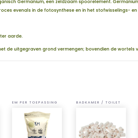
organisch Germanium, een zeldzaam spoorelement. Germanium 
proces evenals in de fotosynthese en in het stofwisselings- 
ter aarde.
s met de uitgegraven grond vermengen; bovendien de wortels 
EM PER TOEPASSING
BADKAMER / TOILET