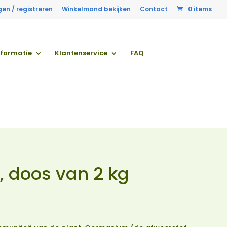
gen / registreren
Winkelmand bekijken
Contact
0 items
nformatie
Klantenservice
FAQ
 doos van 2 kg