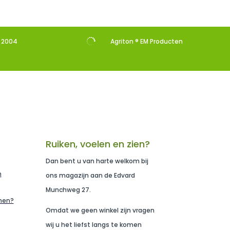

s 2004
Agriton ® EM Producten
Ruiken, voelen en zien?
Dan bent u van harte welkom bij
n
ons magazijn aan de Edvard
Munchweg 27.
men?
Omdat we geen winkel zijn vragen
wij u het liefst langs te komen