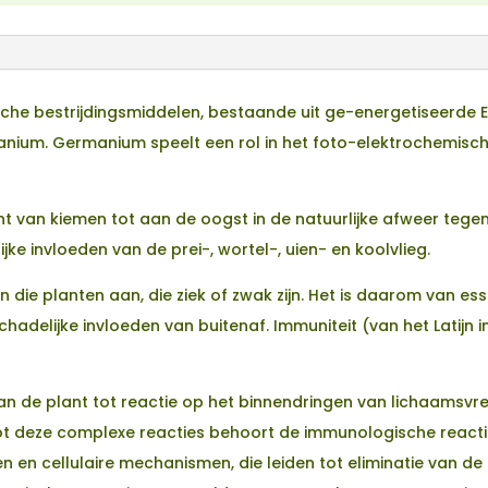
he bestrijdingsmiddelen, bestaande uit ge-energetiseerde Edas
nium. Germanium speelt een rol in het foto-elektrochemische
 van kiemen tot aan de oogst in de natuurlijke afweer tegen
e invloeden van de prei-, wortel-, uien- en koolvlieg.
 die planten aan, die ziek of zwak zijn. Het is daarom van es
hadelijke invloeden van buitenaf. Immuniteit (van het Latijn i
an de plant tot reactie op het binnendringen van lichaamsvr
ot deze complexe reacties behoort de immunologische reacti
 en cellulaire mechanismen, die leiden tot eliminatie van de