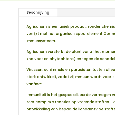
Beschrijving
Agrisanum is een uniek product, zonder chemisc
verrijkt met het organisch spoorelement Germa
immunsysteem.
Agrisanum versterkt de plant vanaf het moment
knolvoet en phytophtora) en tegen de schadelijk
Virussen, schimmels en parasieten tasten alleen
sterk ontwikkelt, zodat zij immuun wordt voor sc
vanâ€™.
Immuniteit is het gespecialiseerde vermogen v
zeer complexe reacties op vreemde stoffen. T
ontwikkeling van bepaalde lichaamsvloeistoffen