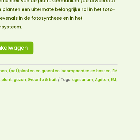
muniteit van de plant. Germanium (de afweerstof
e planten een uitermate belangrijke rol in het foto-
venals in de fotosynthese en in het
nsysteem.
nkelwagen
men, (pot)planten en groenten
,
boomgaarden en bossen
,
EM
n plant
,
gazon
,
Groente & fruit
Tags:
agrisanum
,
Agriton
,
EM
,