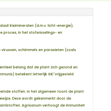
il kleimineralen (d.m.v. licht-energie),
 proces, in het stofwisselings- en
 virussen, schimmels en parasieten (zoals
sentieel belang dat de plant zich gezond en
mmunis) betekent letterlijk â€˜vrijgesteld
eemde stoffen. In het algemeen toont de plant
ewijze. Deze wordt gekenmerkt door de
 antistoffen. Agrisanum verhoogt de immuniteit