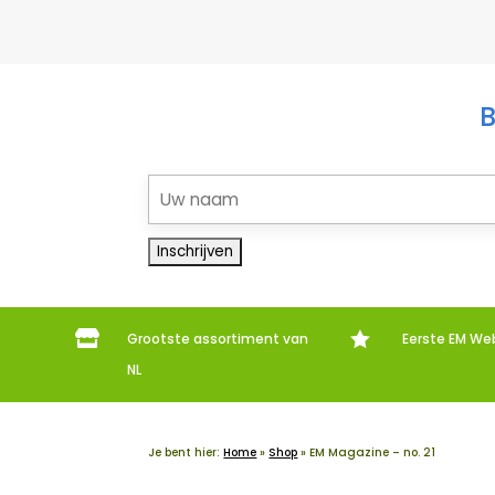
B


Grootste assortiment van
Eerste EM We
NL
Je bent hier:
Home
»
Shop
»
EM Magazine – no. 21