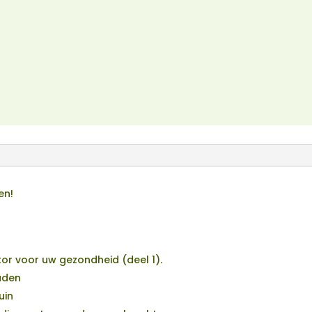
en!
r voor uw gezondheid (deel 1).
aden
uin