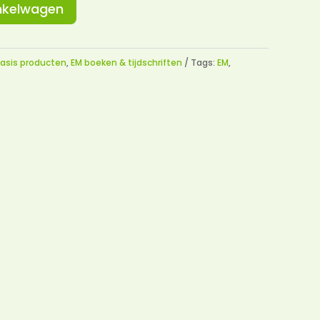
is:
nkelwagen
0.
€ 4,95.
asis producten
,
EM boeken & tijdschriften
Tags:
EM
,