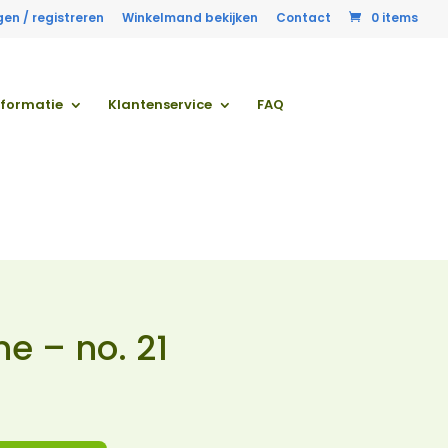
gen / registreren
Winkelmand bekijken
Contact
0 items
nformatie
Klantenservice
FAQ
e – no. 21
onkelijke
Huidige
prijs