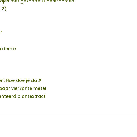
adjes met gezonde superkrachten
 2)
t
'
epidemie
n. Hoe doe je dat?
 paar vierkante meter
enteerd plantextract