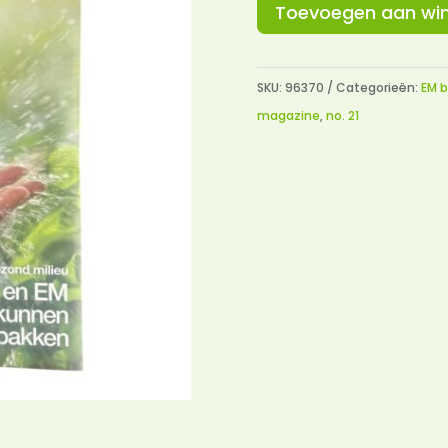
was:
Toevoegen aan wi
€ 10,0
SKU:
96370
Categorieën:
EM b
magazine
,
no. 21