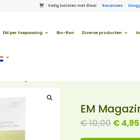
Veilig betalen met iDeal
Recensies
Inlog
EM per toepassing
Bio-Ron
Diverse producten
I
ten
/ EM Magazine – no. 21
EM Magazin
Oorspr
€
10,00
€
4,95
prijs