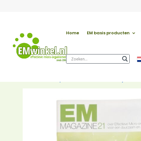
Home
EM basis producten
Start
/
EM basis producten
/
EM boeken & tijdschrif