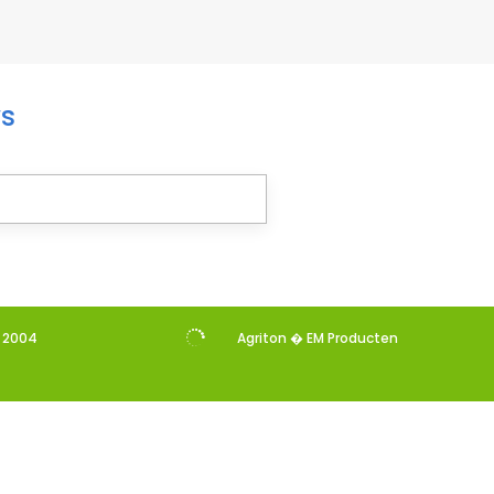
ws

s 2004
Agriton � EM Producten