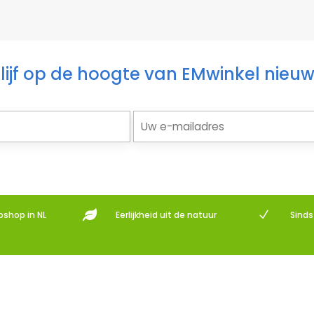
lijf op de hoogte van EMwinkel nieu

N
bshop in NL
Eerlijkheid uit de natuur
Sind