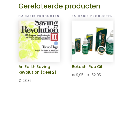
Gerelateerde producten
EM BASIS PRODUCTEN
EM BASIS PRODUCTEN
An Earth Saving
Bokashi Rub Oil
Revolution (deel 2)
Prijsklas
€
9,95
-
€
52,95
€
23,35
€ 9,95
tot
€ 52,95