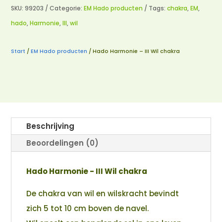
SKU:
99203
Categorie:
EM Hado producten
Tags:
chakra
,
EM
,
hado
,
Harmonie
,
III
,
wil
Start
/
EM Hado producten
/ Hado Harmonie – III Wil chakra
Beschrijving
Beoordelingen (0)
Hado Harmonie - III Wil chakra
De chakra van wil en wilskracht bevindt
zich 5 tot 10 cm boven de navel.