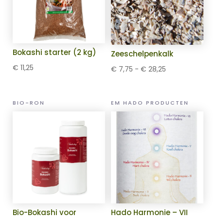
Bokashi starter (2 kg)
Zeeschelpenkalk
€
11,25
Prijsklasse:
€
7,75
-
€
28,25
€ 7,75
tot
BIO-RON
EM HADO PRODUCTEN
€ 28,25
Bio-Bokashi voor
Hado Harmonie – VII