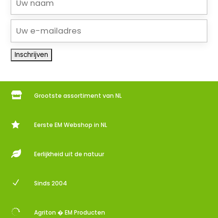

Grootste assortiment van NL

Eerste EM Webshop in NL

Eerlijkheid uit de natuur
N
Sinds 2004

Agriton � EM Producten