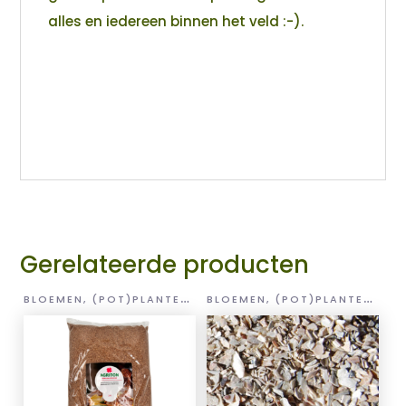
alles en iedereen binnen het veld :-).
Gerelateerde producten
B
LOEMEN, (POT)PLANTEN EN GROENTEN
B
LOEMEN, (POT)PLANTEN EN GROENTEN