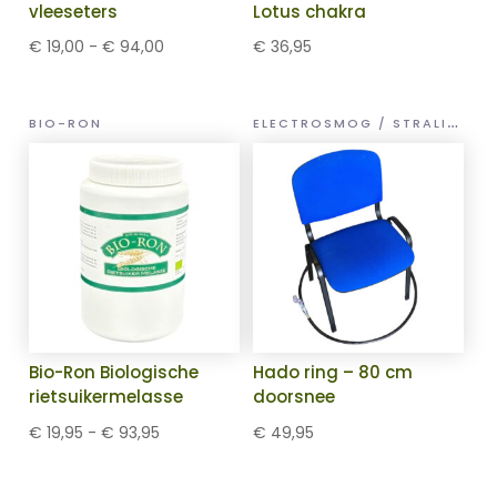
vleeseters
Lotus chakra
Prijsklasse:
€
19,00
-
€
94,00
€
36,95
€ 19,00
tot
E
LECTROSMOG / STRALING HULP
BIO-RON
€ 94,00
Bio-Ron Biologische
Hado ring – 80 cm
rietsuikermelasse
doorsnee
Prijsklasse:
€
19,95
-
€
93,95
€
49,95
€ 19,95
tot