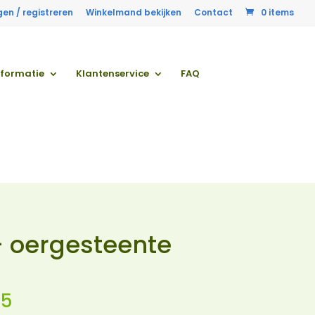
gen / registreren
Winkelmand bekijken
Contact
0 items
nformatie
Klantenservice
FAQ
 oergesteente
Prijsklasse:
25