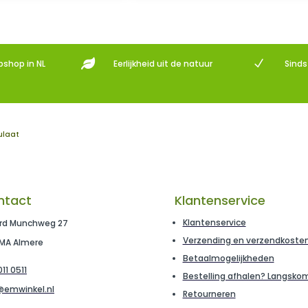

N
bshop in NL
Eerlijkheid uit de natuur
Sind
ulaat
ntact
Klantenservice
Klantenservice
rd Munchweg 27
Verzending en verzendkoste
 MA Almere
Betaalmogelijkheden
11 0511
Bestelling afhalen? Langsko
@emwinkel.nl
Retourneren