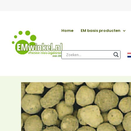
Home
EM basis producten
Start
/
Almere Oosterwold
/
Groente & fruit
/ Vulka