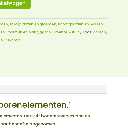
nkelwagen
men, (pot)planten en groenten
,
boomgaarden en bossen
,
,
EM voor tuin en plant
,
gazon
,
Groente & fruit
Tags:
Agriton
,
en
,
vulkamin
sporenelementen.’
enelementen. Het vult bodemreserves aan en
n naar behoefte opgenomen.