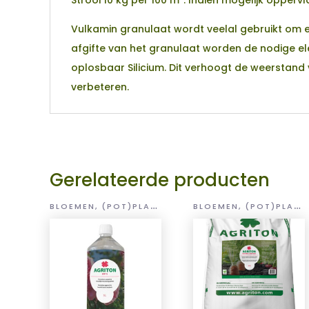
Vulkamin granulaat wordt veelal gebruikt om 
afgifte van het granulaat worden de nodige e
oplosbaar Silicium. Dit verhoogt de weerstand
verbeteren.
Gerelateerde producten
B
LOEMEN, (POT)PLANTEN EN GROENTEN
B
LOEMEN, (POT)PLANTEN EN GROENTEN