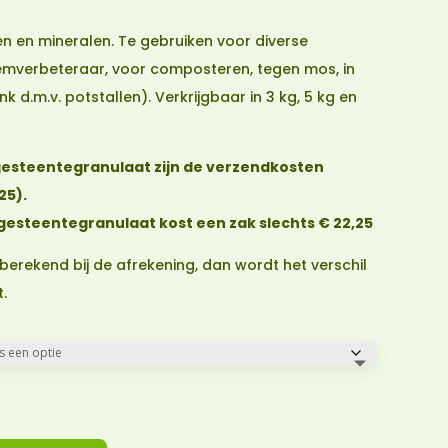
€ 9,25
tot
en en mineralen. Te gebruiken voor diverse
€ 32,25
emverbeteraar, voor composteren, tegen mos, in
k d.m.v. potstallen). Verkrijgbaar in 3 kg, 5 kg en
ergesteentegranulaat zijn de verzendkosten
25).
rgesteentegranulaat kost een zak slechts € 22,25
 berekend bij de afrekening, dan wordt het verschil
.