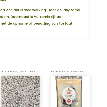
heeft een duurzame werking. Door de langzame
dem. Daarnaast is Vulkamin rijk aan
an het de opname of benutting van Fosfaat
B
LOEMEN, (POT)PLANTEN EN GROENTEN
B
OUWEN & VERVEN MET EM