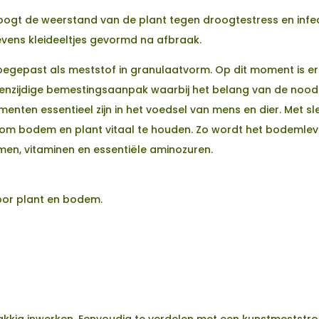
erhoogt de weerstand van de plant tegen droogtestress en inf
evens kleideeltjes gevormd na afbraak.
toegepast als meststof in granulaatvorm. Op dit moment is e
 eenzijdige bemestingsaanpak waarbij het belang van de noo
ementen essentieel zijn in het voedsel van mens en dier. Met 
om bodem en plant vitaal te houden. Zo wordt het bodemlev
en, vitaminen en essentiële aminozuren.
oor plant en bodem.
vlakkig inwerken. Eenvoudig te verdelen met een kunstmeststro