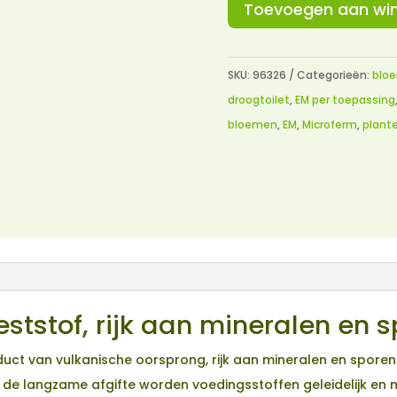
Toevoegen aan wi
SKU:
96326
Categorieën:
bloe
droogtoilet
,
EM per toepassing
bloemen
,
EM
,
Microferm
,
plant
eststof, rijk aan mineralen en 
oduct van vulkanische oorsprong, rijk aan mineralen en spor
r de langzame afgifte worden voedingsstoffen geleidelijk e