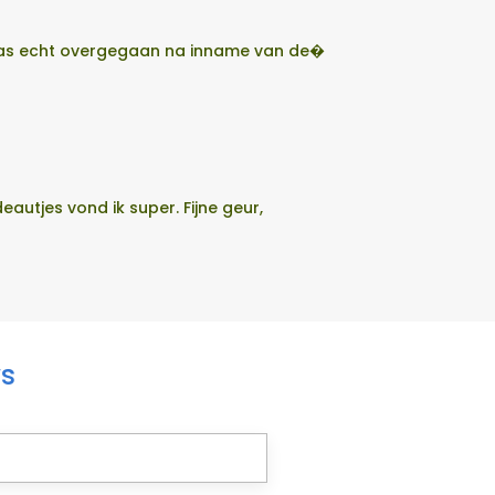
t pas echt overgegaan na inname van de�
utjes vond ik super. Fijne geur,
ws