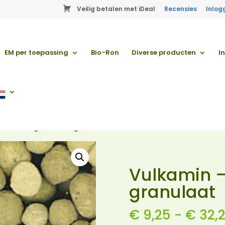
Veilig betalen met iDeal
Recensies
Inlog
EM per toepassing
Bio-Ron
Diverse producten
I
min – oergesteente granulaat
Vulkamin –
granulaat
€
9,25
-
€
32,