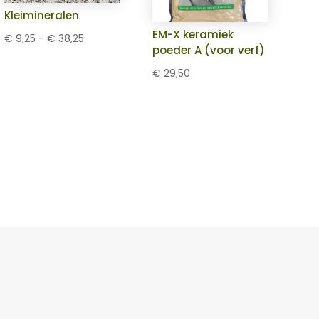
Kleimineralen
EM-X keramiek
Prijsklasse:
€
9,25
-
€
38,25
poeder A (voor verf)
€ 9,25
€
29,50
tot
€ 38,25