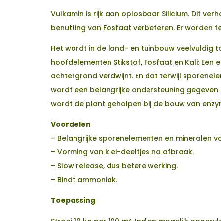
Vulkamin is rijk aan oplosbaar Silicium. Dit v
benutting van Fosfaat verbeteren. Er worden t
Het wordt in de land- en tuinbouw veelvuldig 
hoofdelementen Stikstof, Fosfaat en Kali: Een
achtergrond verdwijnt. En dat terwijl sporenel
wordt een belangrijke ondersteuning gegeven 
wordt de plant geholpen bij de bouw van enzym
Voordelen
– Belangrijke sporenelementen en mineralen v
– Vorming van klei-deeltjes na afbraak.
– Slow release, dus betere werking.
– Bindt ammoniak.
Toepassing
Strooi 10 kg per 100 m². Indien mogelijk opper