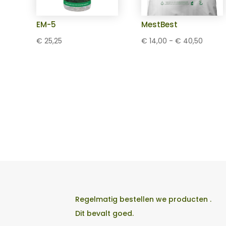
EM-5
MestBest
Prijskla
€
25,25
€
14,00
-
€
40,50
€ 14,0
tot
€ 40,5
Regelmatig bestellen we producten .
Dit bevalt goed.