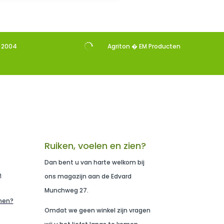

s 2004
Agriton � EM Producten
Ruiken, voelen en zien?
Dan bent u van harte welkom bij
n
ons magazijn aan de Edvard
Munchweg 27.
men?
Omdat we geen winkel zijn vragen