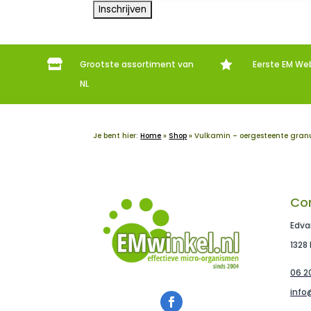


Grootste assortiment van
Eerste EM We
NL
Je bent hier:
Home
»
Shop
»
Vulkamin – oergesteente gran
Co
Edva
1328
06 20
info