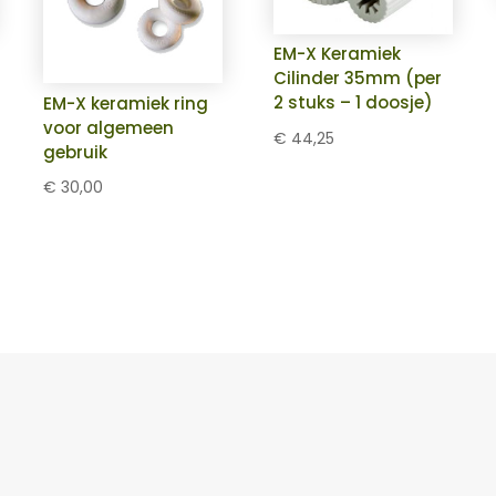
EM-X Keramiek
Cilinder 35mm (per
sse:
2 stuks – 1 doosje)
EM-X keramiek ring
0
voor algemeen
€
44,25
gebruik
0
€
30,00