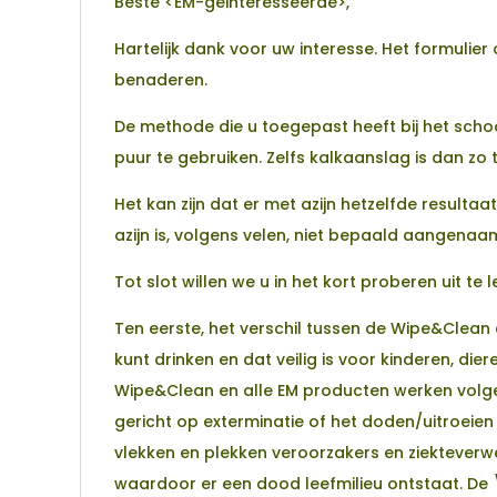
Beste <EM-geinteresseerde>,
Hartelijk dank voor uw interesse. Het formulie
benaderen.
De methode die u toegepast heeft bij het sch
puur te gebruiken. Zelfs kalkaanslag is dan zo 
Het kan zijn dat er met azijn hetzelfde resulta
azijn is, volgens velen, niet bepaald aangenaa
Tot slot willen we u in het kort proberen uit 
Ten eerste, het verschil tussen de Wipe&Clean 
kunt drinken en dat veilig is voor kinderen, di
Wipe&Clean en alle EM producten werken volg
gericht op exterminatie of het doden/uitroeie
vlekken en plekken veroorzakers en ziekteverw
waardoor er een dood leefmilieu ontstaat. De 