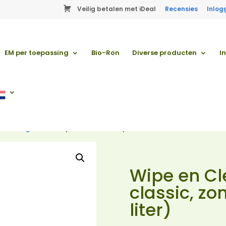
Veilig betalen met iDeal
Recensies
Inlog
EM per toepassing
Bio-Ron
Diverse producten
I
/
droogtoilet
/ Wipe en Clean – spuitfles – classic, zonder ethe
Wipe en Cl
classic, zo
liter)