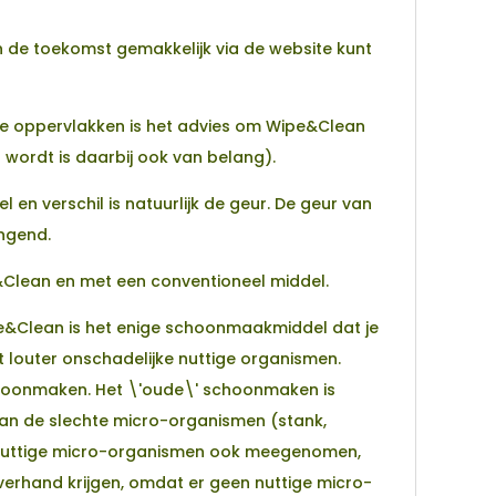
n de toekomst gemakkelijk via de website kunt
ke oppervlakken is het advies om Wipe&Clean
 wordt is daarbij ook van belang).
 en verschil is natuurlijk de geur. De geur van
ingend.
e&Clean en met een conventioneel middel.
Wipe&Clean is het enige schoonmaakmiddel dat je
it louter onschadelijke nuttige organismen.
choonmaken. Het \'oude\' schoonmaken is
van de slechte micro-organismen (stank,
le nuttige micro-organismen ook meegenomen,
verhand krijgen, omdat er geen nuttige micro-