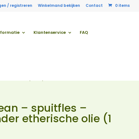
gen / registreren
Winkelmand bekijken
Contact
0 items
nformatie
Klantenservice
FAQ
rische olie (1 liter)
ean – spuitfles –
nder etherische olie (1