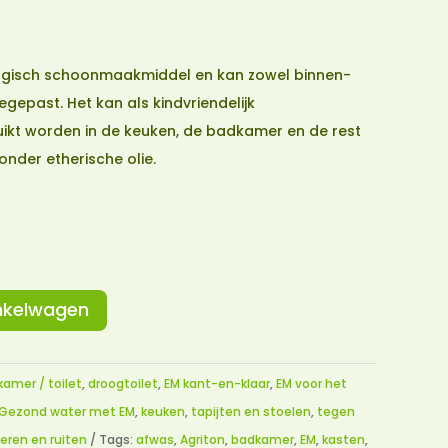
logisch schoonmaakmiddel en kan zowel binnen-
gepast. Het kan als kindvriendelijk
kt worden in de keuken, de badkamer en de rest
onder etherische olie.
nkelwagen
amer / toilet
,
droogtoilet
,
EM kant-en-klaar
,
EM voor het
Gezond water met EM
,
keuken
,
tapijten en stoelen
,
tegen
oeren en ruiten
Tags:
afwas
,
Agriton
,
badkamer
,
EM
,
kasten
,