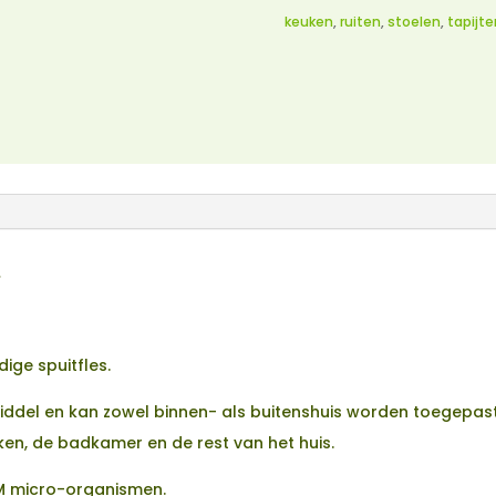
keuken
,
ruiten
,
stoelen
,
tapijte
.
dige spuitfles.
del en kan zowel binnen- als buitenshuis worden toegepast. 
n, de badkamer en de rest van het huis.
M micro-organismen.