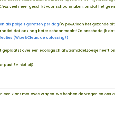
Clean
veel meer geschikt voor schoonmaken, omdat het geen d
n als pakje sigaretten per dag
(Wipe&Clean het gezonde alter
natief dat ook nog beter schoonmaakt! Zo onschadelijk dat j
fecties (Wipe&Clean, de oplossing?)
st geplaatst over een ecologisch afwasmiddel.Loesje heeft on
r past EM niet bij?
n een klant met twee vragen. We hebben de vragen en ons 