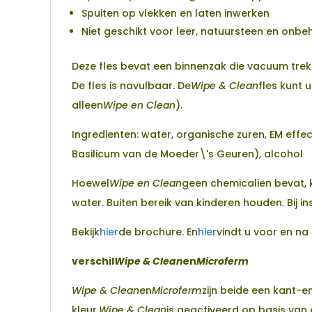
Spuiten op vlekken en laten inwerken
Niet geschikt voor leer, natuursteen en onb
Deze fles bevat een binnenzak die vacuum trek
De fles is navulbaar. De
Wipe & Clean
fles kunt 
alleen
Wipe en Clean
).
Ingredienten: water, organische zuren, EM effe
Basilicum van de Moeder\'s Geuren), alcohol
Hoewel
Wipe en Clean
geen chemicalien bevat, 
water. Buiten bereik van kinderen houden. Bij i
Bekijk
hier
de brochure. En
hier
vindt u voor en n
verschil
Wipe & Clean
en
Microferm
Wipe & Clean
en
Microferm
zijn beide een kant-e
kleur.
Wipe & Clean
is geactiveerd op basis van 