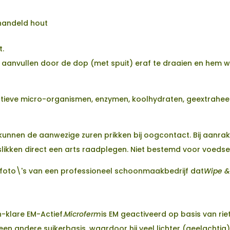
ehandeld hout
t.
u aanvullen door de dop (met spuit) eraf te draaien en hem w
ctieve micro-organismen, enzymen, koolhydraten, geextraheer
kunnen de aanwezige zuren prikken bij oogcontact. Bij aanra
nslikken direct een arts raadplegen. Niet bestemd voor voedse
a foto\'s van een professioneel schoonmaakbedrijf dat
Wipe &
n-klare EM-Actief.
Microferm
is EM geactiveerd op basis van ri
een andere suikerbasis, waardoor hij veel lichter (geelachti