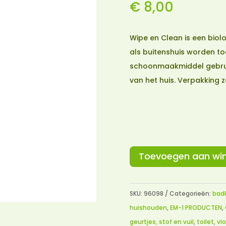
€
8,00
Wipe en Clean is een bio
als buitenshuis worden toe
schoonmaakmiddel gebrui
van het huis. Verpakking z
Toevoegen aan wi
SKU:
96098
Categorieën:
badk
huishouden
,
EM-1 PRODUCTEN
,
geurtjes, stof en vuil
,
toilet
,
vl