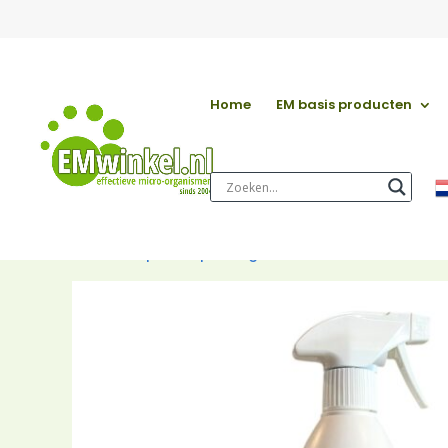
Home
EM basis producten
Start
/
EM per toepassing
/
EM voor het huishouden