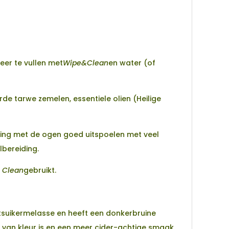
eer te vullen met
Wipe&Clean
en water (of
de tarwe zemelen, essentiele olien (Heilige
king met de ogen goed uitspoelen met veel
lbereiding.
 Clean
gebruikt.
etsuikermelasse en heeft een donkerbruine
g) van kleur is en een meer cider-achtige smaak