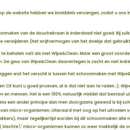
r op de website hebben we inmiddels vervangen, zodat u ons i
oonmaken van de douchekraan is inderdaad niet goed. Bij zul
te verwijderen (het wrijfvermogen van het doekje dat gebruikt
at te behalen valt als met Wipe&Clean. Maar een groot voordeel
m. De geur van Wipe&Clean daarentegen is zacht en niet indr
te leggen wat het verschil is tussen het schoonmaken met Wip
en Cif kunt u goed proeven, al is dat niet aan te raden ;). 
eren en mensen. Het is een 100% natuurlijk middel dat bestaat u
ens een ander principe dan men doorgaans gewend is bij s
n van micro-organismen. Uiteraard met oog op het uitroeien 
ekkers), maar tegelijkertijd worden bij dit schoonmaken al
\'slechte\' micro-organismen kunnen zo weer makkelijk de o